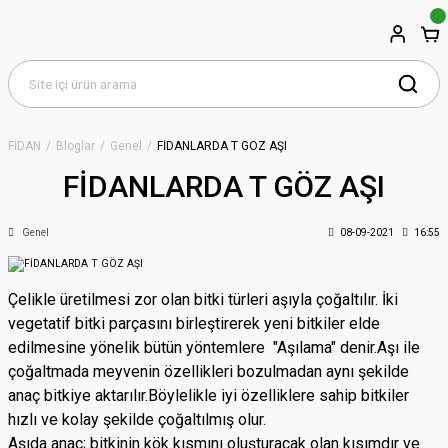
FİDAN
Bloglar
Genel
FİDANLARDA T GÖZ AŞI
FİDANLARDA T GÖZ AŞI
Genel
08-09-2021
16:55
Çelikle üretilmesi zor olan bitki türleri aşıyla çoğaltılır. İki
vegetatif bitki parçasını birleştirerek yeni bitkiler elde
edilmesine yönelik bütün yöntemlere "Aşılama" denir.Aşı ile
çoğaltmada meyvenin özellikleri bozulmadan aynı şekilde
anaç bitkiye aktarılır.Böylelikle iyi özelliklere sahip bitkiler
hızlı ve kolay şekilde çoğaltılmış olur.
Aşıda anaç; bitkinin kök kısmını oluşturacak olan kısımdır ve