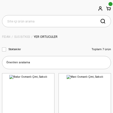
FİDAN
SÜS BİTKİSİ
YER ÖRTÜCÜLER
Toplam 7 ürün
Stoktakiler