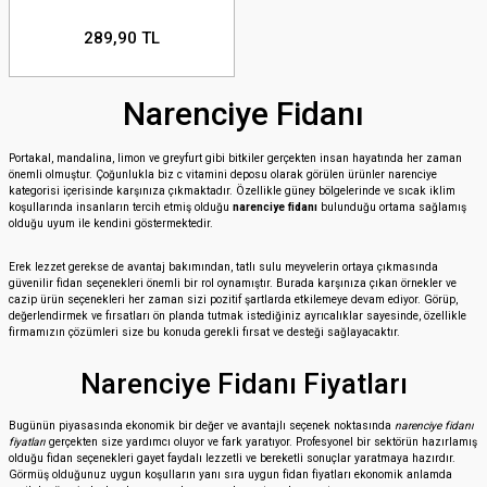
289,90 TL
Narenciye Fidanı
Portakal, mandalina, limon ve greyfurt gibi bitkiler gerçekten insan hayatında her zaman
önemli olmuştur. Çoğunlukla biz c vitamini deposu olarak görülen ürünler narenciye
kategorisi içerisinde karşınıza çıkmaktadır. Özellikle güney bölgelerinde ve sıcak iklim
koşullarında insanların tercih etmiş olduğu
narenciye fidanı
bulunduğu ortama sağlamış
olduğu uyum ile kendini göstermektedir.
Erek lezzet gerekse de avantaj bakımından, tatlı sulu meyvelerin ortaya çıkmasında
güvenilir fidan seçenekleri önemli bir rol oynamıştır. Burada karşınıza çıkan örnekler ve
cazip ürün seçenekleri her zaman sizi pozitif şartlarda etkilemeye devam ediyor. Görüp,
değerlendirmek ve fırsatları ön planda tutmak istediğiniz ayrıcalıklar sayesinde, özellikle
firmamızın çözümleri size bu konuda gerekli fırsat ve desteği sağlayacaktır.
Narenciye Fidanı Fiyatları
Bugünün piyasasında ekonomik bir değer ve avantajlı seçenek noktasında
narenciye fidanı
fiyatları
gerçekten size yardımcı oluyor ve fark yaratıyor. Profesyonel bir sektörün hazırlamış
olduğu fidan seçenekleri gayet faydalı lezzetli ve bereketli sonuçlar yaratmaya hazırdır.
Görmüş olduğunuz uygun koşulların yanı sıra uygun fidan fiyatları ekonomik anlamda