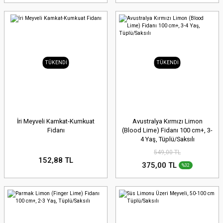
TÜKENDİ
TÜKENDİ
İri Meyveli Kamkat-Kumkuat
Avustralya Kırmızı Limon
Fidanı
(Blood Lime) Fidanı 100 cm+, 3-
4 Yaş, Tüplü/Saksılı
549,00 TL
152,88 TL
375,00 TL
%32