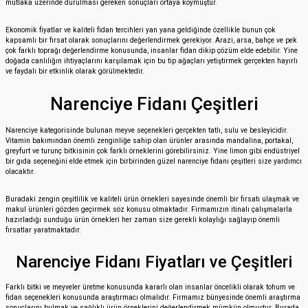
mutlaka üzerinde durulması gereken sonuçları ortaya koymuştur.
Ekonomik fiyatlar ve kaliteli fidan tercihleri yan yana geldiğinde özellikle bunun çok
kapsamlı bir fırsat olarak sonuçlarını değerlendirmek gerekiyor. Arazi, arsa, bahçe ve pek
çok farklı toprağı değerlendirme konusunda, insanlar fidan dikip çözüm elde edebilir. Yine
doğada canlılığın ihtiyaçlarını karşılamak için bu tip ağaçları yetiştirmek gerçekten hayırlı
ve faydalı bir etkinlik olarak görülmektedir.
Narenciye Fidanı Çeşitleri
Narenciye kategorisinde bulunan meyve seçenekleri gerçekten tatlı, sulu ve besleyicidir.
Vitamin bakımından önemli zenginliğe sahip olan ürünler arasında mandalina, portakal,
greyfurt ve turunç bitkisinin çok farklı örneklerini görebilirsiniz. Yine limon gibi endüstriyel
bir gıda seçeneğini elde etmek için birbirinden güzel narenciye fidanı çeşitleri size yardımcı
olacaktır.
Buradaki zengin çeşitlilik ve kaliteli ürün örnekleri sayesinde önemli bir fırsatı ulaşmak ve
makul ürünleri gözden geçirmek söz konusu olmaktadır. Firmamızın itinalı çalışmalarla
hazırladığı sunduğu ürün örnekleri her zaman size gerekli kolaylığı sağlayıp önemli
fırsatlar yaratmaktadır.
Narenciye Fidanı Fiyatları ve Çeşitleri
Farklı bitki ve meyveler üretme konusunda kararlı olan insanlar öncelikli olarak tohum ve
fidan seçenekleri konusunda araştırmacı olmalıdır. Firmamız bünyesinde önemli araştırma
sonuçlarını bulmak ve sağlıklı ürün örneklerini değerlendirmek mümkün olmuştur. Burada