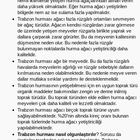
nemli iklimlerde yetişen hurma ağaçlarından alınan verim 
daha yüksek olmaktadır. Eğer hurma ağacı yetiştirilen 
bölgede nem az ise sulama fazla yapılmalıdır.
Trabzon hurması ağacı fazla rüzgârlı ortamları sevmeyen 
bir ağaç türüdür. Ağacın kendisi rüzgârdan zarar görmese 
de üzerinde yetişen meyveler rüzgarla birlikte yaprak ve 
dallara çarparak zarar görürler. Bu da meyvenin kalitesinin 
düşmesine neden olur. Bu nedenle fazla rüzgâr 
bulunmayan noktalarda hurma ağacı yetiştiriciliği daha 
kalitelidir.
Trabzon hurması ağır bir meyvedir. Bu da fazla rüzgârlı 
havalarda meyvelerin ağırlığı ve rüzgâr sebebiyle dalların 
kırılmasına neden olabilmektedir. Bu nedenle meyve veren 
dallar mutlaka sırıklar yardımı ile desteklenmelidir. 
Trabzon hurmasının yetişebilmesi için en uygun toprak türü 
organik maddeler bakımından zengin ve derine inilmiş 
toprak türüdür. Bu toprak türünden elde edilen hurma ağacı 
meyveleri çok daha kaliteli ve lezzetli olmaktadır.
Trabzon hurması ağacı birçok toprak türüne uyum 
sağlayabilmektedir. %20’nin altında kireç oranı bulunan 
toprak türlerinde hurma ağacı yetiştiriciliği 
yapılabilmektedir.
Trabzon hurması nasıl olgunlaştırılır
? Sorusu da 