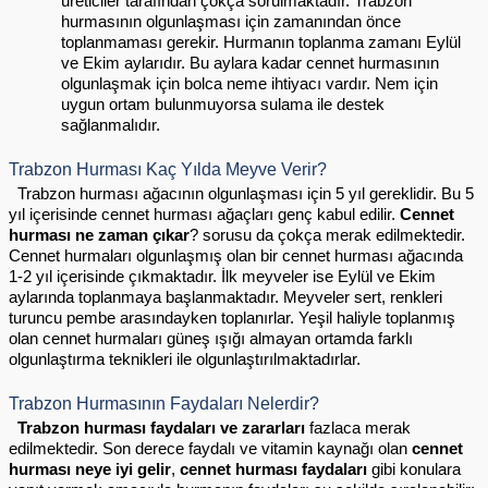
üreticiler tarafından çokça sorulmaktadır. Trabzon 
hurmasının olgunlaşması için zamanından önce 
toplanmaması gerekir. Hurmanın toplanma zamanı Eylül 
ve Ekim aylarıdır. Bu aylara kadar cennet hurmasının 
olgunlaşmak için bolca neme ihtiyacı vardır. Nem için 
uygun ortam bulunmuyorsa sulama ile destek 
sağlanmalıdır.
Trabzon Hurması Kaç Yılda Meyve Verir?
  Trabzon hurması ağacının olgunlaşması için 5 yıl gereklidir. Bu 5 
yıl içerisinde cennet hurması ağaçları genç kabul edilir. 
Cennet 
hurması ne zaman çıkar
? sorusu da çokça merak edilmektedir. 
Cennet hurmaları olgunlaşmış olan bir cennet hurması ağacında 
1-2 yıl içerisinde çıkmaktadır. İlk meyveler ise Eylül ve Ekim 
aylarında toplanmaya başlanmaktadır. Meyveler sert, renkleri 
turuncu pembe arasındayken toplanırlar. Yeşil haliyle toplanmış 
olan cennet hurmaları güneş ışığı almayan ortamda farklı 
olgunlaştırma teknikleri ile olgunlaştırılmaktadırlar.
Trabzon Hurmasının Faydaları Nelerdir?
  Trabzon hurması faydaları ve zararları 
fazlaca merak 
edilmektedir. Son derece faydalı ve vitamin kaynağı olan 
cennet 
hurması neye iyi gelir
, 
cennet hurması faydaları
 gibi konulara 