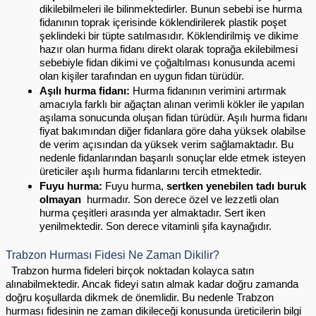
dikilebilmeleri ile bilinmektedirler. Bunun sebebi ise hurma 
fidanının toprak içerisinde köklendirilerek plastik poşet 
şeklindeki bir tüpte satılmasıdır. Köklendirilmiş ve dikime 
hazır olan hurma fidanı direkt olarak toprağa ekilebilmesi 
sebebiyle fidan dikimi ve çoğaltılması konusunda acemi 
olan kişiler tarafından en uygun fidan türüdür.
Aşılı hurma fidanı: 
Hurma fidanının verimini artırmak 
amacıyla farklı bir ağaçtan alınan verimli kökler ile yapılan 
aşılama sonucunda oluşan fidan türüdür. Aşılı hurma fidanı 
fiyat bakımından diğer fidanlara göre daha yüksek olabilse 
de verim açısından da yüksek verim sağlamaktadır. Bu 
nedenle fidanlarından başarılı sonuçlar elde etmek isteyen 
üreticiler aşılı hurma fidanlarını tercih etmektedir.
Fuyu hurma: 
Fuyu hurma, 
sertken yenebilen tadı buruk 
olmayan 
 hurmadır. Son derece özel ve lezzetli olan 
hurma çeşitleri arasında yer almaktadır. Sert iken 
yenilmektedir. Son derece vitaminli şifa kaynağıdır.
Trabzon Hurması Fidesi Ne Zaman Dikilir?
  Trabzon hurma fideleri birçok noktadan kolayca satın 
alınabilmektedir. Ancak fideyi satın almak kadar doğru zamanda 
doğru koşullarda dikmek de önemlidir. Bu nedenle Trabzon 
hurması fidesinin ne zaman dikileceği konusunda üreticilerin bilgi 