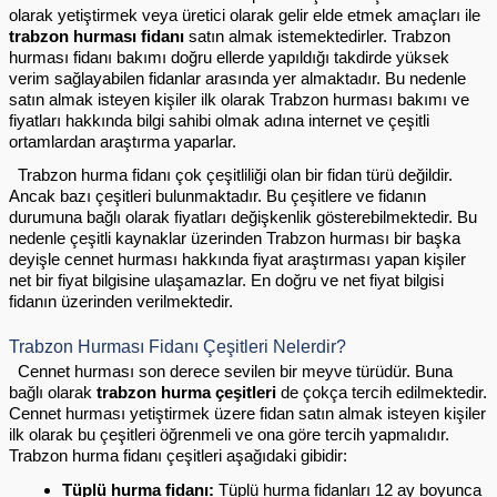
olarak yetiştirmek veya üretici olarak gelir elde etmek amaçları ile 
trabzon hurması fidanı
 satın almak istemektedirler. Trabzon 
hurması fidanı bakımı doğru ellerde yapıldığı takdirde yüksek 
verim sağlayabilen fidanlar arasında yer almaktadır. Bu nedenle 
satın almak isteyen kişiler ilk olarak Trabzon hurması bakımı ve 
fiyatları hakkında bilgi sahibi olmak adına internet ve çeşitli 
ortamlardan araştırma yaparlar. 
  Trabzon hurma fidanı çok çeşitliliği olan bir fidan türü değildir. 
Ancak bazı çeşitleri bulunmaktadır. Bu çeşitlere ve fidanın 
durumuna bağlı olarak fiyatları değişkenlik gösterebilmektedir. Bu 
nedenle çeşitli kaynaklar üzerinden Trabzon hurması bir başka 
deyişle cennet hurması hakkında fiyat araştırması yapan kişiler 
net bir fiyat bilgisine ulaşamazlar. En doğru ve net fiyat bilgisi 
fidanın üzerinden verilmektedir. 
Trabzon Hurması Fidanı Çeşitleri Nelerdir?
  Cennet hurması son derece sevilen bir meyve türüdür. Buna 
bağlı olarak 
trabzon hurma çeşitleri
 de çokça tercih edilmektedir. 
Cennet hurması yetiştirmek üzere fidan satın almak isteyen kişiler 
ilk olarak bu çeşitleri öğrenmeli ve ona göre tercih yapmalıdır. 
Trabzon hurma fidanı çeşitleri aşağıdaki gibidir:
Tüplü hurma fidanı: 
Tüplü hurma fidanları 12 ay boyunca 