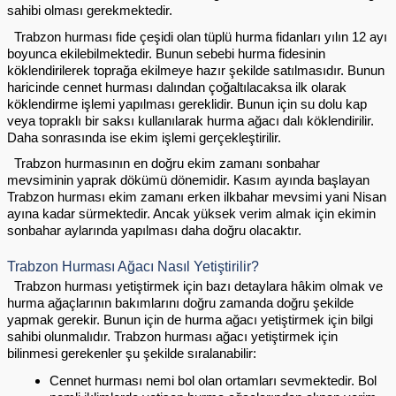
sahibi olması gerekmektedir. 
  Trabzon hurması fide çeşidi olan tüplü hurma fidanları yılın 12 ayı 
boyunca ekilebilmektedir. Bunun sebebi hurma fidesinin 
köklendirilerek toprağa ekilmeye hazır şekilde satılmasıdır. Bunun 
haricinde cennet hurması dalından çoğaltılacaksa ilk olarak 
köklendirme işlemi yapılması gereklidir. Bunun için su dolu kap 
veya topraklı bir saksı kullanılarak hurma ağacı dalı köklendirilir. 
Daha sonrasında ise ekim işlemi gerçekleştirilir.
  Trabzon hurmasının en doğru ekim zamanı sonbahar 
mevsiminin yaprak dökümü dönemidir. Kasım ayında başlayan 
Trabzon hurması ekim zamanı erken ilkbahar mevsimi yani Nisan 
ayına kadar sürmektedir. Ancak yüksek verim almak için ekimin 
sonbahar aylarında yapılması daha doğru olacaktır.
Trabzon Hurması Ağacı Nasıl Yetiştirilir?
  Trabzon hurması yetiştirmek için bazı detaylara hâkim olmak ve 
hurma ağaçlarının bakımlarını doğru zamanda doğru şekilde 
yapmak gerekir. Bunun için de hurma ağacı yetiştirmek için bilgi 
sahibi olunmalıdır. Trabzon hurması ağacı yetiştirmek için 
bilinmesi gerekenler şu şekilde sıralanabilir:
Cennet hurması nemi bol olan ortamları sevmektedir. Bol 