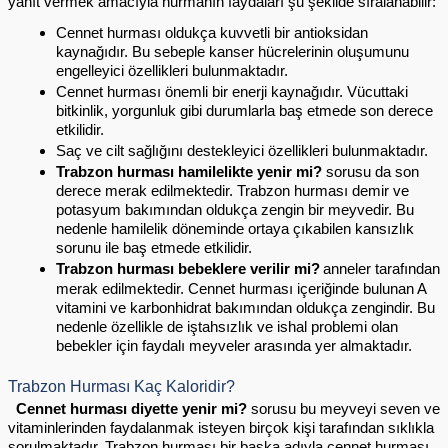
yanıt vermek amacıyla hurmanın faydaları şu şekilde sıralanabilir:
Cennet hurması oldukça kuvvetli bir antioksidan 
kaynağıdır. Bu sebeple kanser hücrelerinin oluşumunu 
engelleyici özellikleri bulunmaktadır.
Cennet hurması önemli bir enerji kaynağıdır. Vücuttaki 
bitkinlik, yorgunluk gibi durumlarla baş etmede son derece 
etkilidir.
Saç ve cilt sağlığını destekleyici özellikleri bulunmaktadır. 
Trabzon hurması hamilelikte yenir mi?
 sorusu da son 
derece merak edilmektedir. Trabzon hurması demir ve 
potasyum bakımından oldukça zengin bir meyvedir. Bu 
nedenle hamilelik döneminde ortaya çıkabilen kansızlık 
sorunu ile baş etmede etkilidir.
Trabzon hurması bebeklere verilir mi?
anneler tarafından 
merak edilmektedir. Cennet hurması içeriğinde bulunan A 
vitamini ve karbonhidrat bakımından oldukça zengindir. Bu 
nedenle özellikle de iştahsızlık ve ishal problemi olan 
bebekler için faydalı meyveler arasında yer almaktadır.
Trabzon Hurması Kaç Kaloridir?
  Cennet hurması diyette yenir mi? 
sorusu bu meyveyi seven ve 
vitaminlerinden faydalanmak isteyen birçok kişi tarafından sıklıkla 
sorulmaktadır. Trabzon hurması bir başka adıyla cennet hurması 