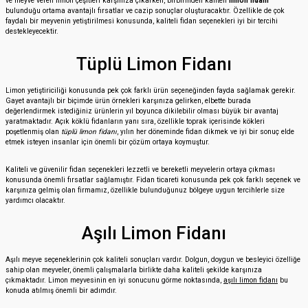
ve meyve veren limon çeşitleri karşınıza çıkarken, birbirinden kaliteli
limon fidanı
bulunduğu ortama avantajlı fırsatlar ve cazip sonuçlar oluşturacaktır. Özellikle de çok
faydalı bir meyvenin yetiştirilmesi konusunda, kaliteli fidan seçenekleri iyi bir tercihi
destekleyecektir.
Tüplü Limon Fidanı
Limon yetiştiriciliği konusunda pek çok farklı ürün seçeneğinden fayda sağlamak gerekir.
Gayet avantajlı bir biçimde ürün örnekleri karşınıza gelirken, elbette burada
değerlendirmek istediğiniz ürünlerin yıl boyunca dikilebilir olması büyük bir avantaj
yaratmaktadır. Açık köklü fidanların yanı sıra, özellikle toprak içerisinde kökleri
poşetlenmiş olan
tüplü limon fidanı
, yılın her döneminde fidan dikmek ve iyi bir sonuç elde
etmek isteyen insanlar için önemli bir çözüm ortaya koymuştur.
Kaliteli ve güvenilir fidan seçenekleri lezzetli ve bereketli meyvelerin ortaya çıkması
konusunda önemli fırsatlar sağlamıştır. Fidan ticareti konusunda pek çok farklı seçenek ve
karşınıza gelmiş olan firmamız, özellikle bulunduğunuz bölgeye uygun tercihlerle size
yardımcı olacaktır.
Aşılı Limon Fidanı
Aşılı meyve seçeneklerinin çok kaliteli sonuçları vardır. Dolgun, doygun ve besleyici özelliğe
sahip olan meyveler, önemli çalışmalarla birlikte daha kaliteli şekilde karşınıza
çıkmaktadır. Limon meyvesinin en iyi sonucunu görme noktasında,
aşılı limon fidanı
bu
konuda atılmış önemli bir adımdır.