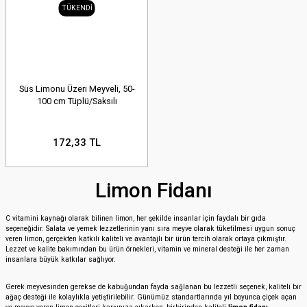
TÜKENDİ
Süs Limonu Üzeri Meyveli, 50-
100 cm Tüplü/Saksılı
172,33 TL
Limon Fidanı
C vitamini kaynağı olarak bilinen limon, her şekilde insanlar için faydalı bir gıda
seçeneğidir. Salata ve yemek lezzetlerinin yanı sıra meyve olarak tüketilmesi uygun sonuç
veren limon, gerçekten katkılı kaliteli ve avantajlı bir ürün tercih olarak ortaya çıkmıştır.
Lezzet ve kalite bakımından bu ürün örnekleri, vitamin ve mineral desteği ile her zaman
insanlara büyük katkılar sağlıyor.
Gerek meyvesinden gerekse de kabuğundan fayda sağlanan bu lezzetli seçenek, kaliteli bir
ağaç desteği ile kolaylıkla yetiştirilebilir. Günümüz standartlarında yıl boyunca çiçek açan