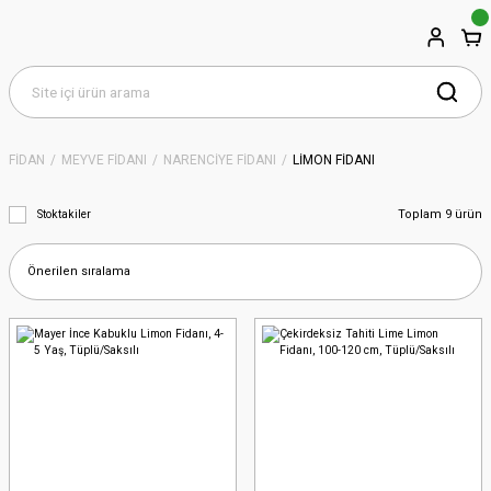
FİDAN
MEYVE FİDANI
NARENCİYE FİDANI
LİMON FİDANI
Toplam 9 ürün
Stoktakiler