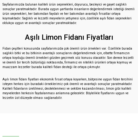
Sayfalarımızda bulunan kaliteli ürün seçenekleri, doyurucu, besleyici ve gayet sağlıklı
sonuçlar yaratmaktadır. Burada uygun şartlarda insanların değerlendirmek istediği önemli
ürün seçenekleri, her bakımdan faydalı ve her bakımdan avantajlı fırsatlar ortaya
koymaktadır. Sağlıklı ve lezzetli meyvelerin yetişmesi için, özellikle aşılı fidan seçenekleri
oldukça uygun ve avantajlı sonuçlar yaratmaktadır.
Aşılı Limon Fidanı Fiyatları
Fidan çeşitleri konusunda sayfalarımızda çok önemli ürün örnekleri var. Özellikle burada
sağlıklı bitki ve bu bitkinin avantajlı sonuçlarını değerlendirmek için, elbette firmamızın
ortaya koyduğu önemli örnekleri gözden geçirmek söz konusu olacaktır. Son derece lezzetli
ve önemli bir tercih bütünlüğü noktasında, firmamız en nitelikli ürünleri ortaya koymuş ve
muazzam lezzetler burada kaliteli fidan desteği ile ortaya çıkmıştır.
Aşılı limon fidanı fiyatları
ekonomik fırsat ortaya koyarken, bütçesine uygun fidan tercihini
isteyen herkes için buradaki örneklerimiz çok önemli ve avantajlı sonuçlar yaratmaktadır.
Kaliteli fidanların üretilmesi, desteklenmesi ve sektöre kazandırılması, limon gibi kaliteli
meyvelerden herkesin faydalanması anlamına gelecektir. Böylelikle fiyatlarını uygun ve
lezzetin üst düzeyde olması sağlanabilir.