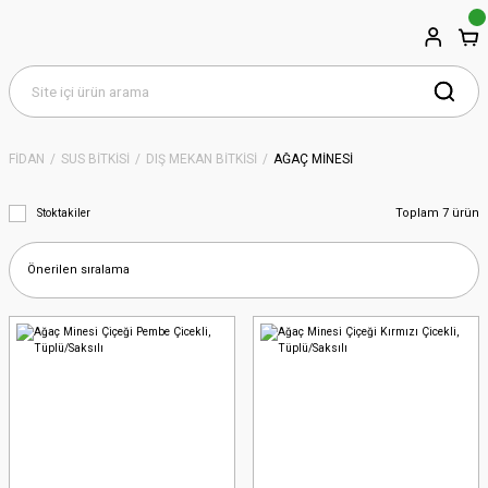
FİDAN
SÜS BİTKİSİ
DIŞ MEKAN BİTKİSİ
AĞAÇ MİNESİ
Toplam 7 ürün
Stoktakiler