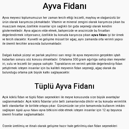
Ayva Fidanı
Ayva meyvesi toplumumuzun her zaman tercih ettiği lezzetli, mayhoş ve olağanüstü bir
ürün olarak karşımıza çıkmaktadır. Vitamin ve mineral zengini olarak karşımıza çıkan bu
muazzam meyve, özellikle insanlar için sağlıklı bir gıda seçeneği olarak kendini
göstermektedir. Ayva ağacını elde etmek, bahçenizde ve arazinizde bu fırsatları
değerlendirmek istiyorsanız, özellikle bu konuda karşınıza çıkan
ayva fidanı
iyi bir örnek
ve tercih olacaktır. Kuvvetli ve gelişime müsait bir ağaç, aynı zamanda orta verimli yapısı
ile önemli tercihler arasında bulunmaktadır.
Dalgalı kabuk yüzeyi ve parlak yeşilimsi sarı rengi ile ayva meyvesinin gerçekten iştah
kabartan sonucu söz konusu olmaktadır. Ortalama 300 gram ağırlığa sahip olan meyveler
iri, sulu ve lezzetli bir yapıya sahiptir. Topraklarını en verimli şekilde değerlendirip fidan
yetiştirmek isteyen insanlar için bu kaliteli meyvenin fidan seçeneği, ağaç olarak da
bulunduğu ortama çok büyük katkı sağlayacaktır.
Tüplü Ayva Fidanı
Açık köklü fidan ve tüplü fidan seçenekleri ile meyve konusunda size büyük avantajlar
sağlanmaktadır. Açık köklü fidanlar yılın belli zamanlarında dikilir ve bu konuda verimlilik
belli standartlar ile birlikte ortaya çıkar. Günümüzde ise yılın tamamında kullanım imkânı
sağlayan
tüplü ayva fidanı
ayva bitkisini elde etmek isteyen insanlar için 12 ay boyunca
önemli fırsatlar sağlamaktadır.
Özenle üretilmiş ve itinalı olarak gelişime hazır hale getirilmiş olan fidan seçenekleri