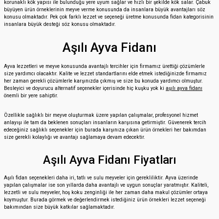
korunaklı kök yapısı ile bulunduğu yere uyum sağlar ve hızlı bir şekilde kök salar. Çabuk
büyüyen ürün örneklerinin meyve verme konusunda da insanlara büyük avantajları söz
konusu olmaktadır. Pek çok farklı lezzet ve seçeneği üretme konusunda fidan kategorisinin
insanlara büyük desteği söz konusu olmaktadır.
Aşılı Ayva Fidanı
Ayva lezzetleri ve meyve konusunda avantajlı tercihler için firmamız ürettiği çözümlerle
size yardımcı olacaktır. Kalite ve lezzet standartlarını elde etmek istediğinizde firmamız
her zaman gerekli çözümlerle karşınızda çıkmış ve size bu konuda yardımcı olmuştur.
Besleyici ve doyurucu alternatif seçenekler içerisinde hiç kuşku yok ki
aşılı ayva fidanı
önemli bir yere sahiptir.
Özellikle sağlıklı bir meyve oluşturmak üzere yapılan çalışmalar, profesyonel hizmet
anlayışı ile tam da beklenen sonuçları insanların karşısına getirmiştir. Güvenerek tercih
edeceğiniz sağlıklı seçenekler için burada karşınıza çıkan ürün örnekleri her bakımdan
size gerekli kolaylığı ve avantajı sağlamaya devam edecektir.
Aşılı Ayva Fidanı Fiyatları
Aşılı fidan seçenekleri daha iri, tatlı ve sulu meyveler için gerekliliktir. Ayva üzerinde
yapılan çalışmalar ise son yıllarda daha avantajlı ve uygun sonuçlar yaratmıştır. Kaliteli,
lezzetli ve sulu meyveler, hoş koku zenginliği ile her zaman daha makul çözümler ortaya
koymuştur. Burada görmek ve değerlendirmek istediğiniz ürün örnekleri lezzet seçeneği
bakımından size büyük katkılar sağlamaktadır.