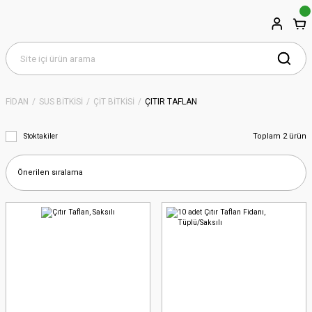
FİDAN
SÜS BİTKİSİ
ÇİT BİTKİSİ
ÇITIR TAFLAN
Toplam 2 ürün
Stoktakiler