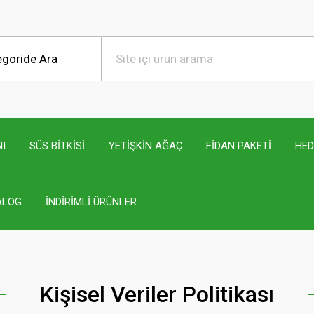
I
SÜS BİTKİSİ
YETİŞKİN AĞAÇ
FİDAN PAKETİ
HED
ALOG
İNDİRİMLİ ÜRÜNLER
Kişisel Veriler Politikası