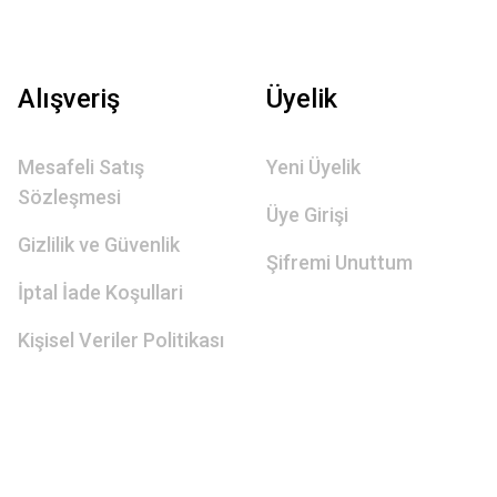
Alışveriş
Üyelik
Mesafeli Satış
Yeni Üyelik
Sözleşmesi
Üye Girişi
Gizlilik ve Güvenlik
Şifremi Unuttum
İptal İade Koşullari
Kişisel Veriler Politikası