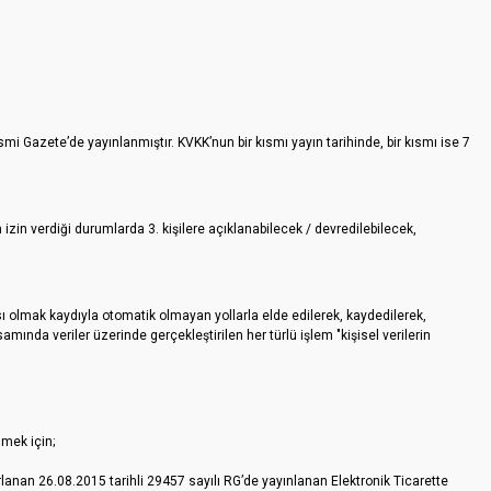
i Gazete’de yayınlanmıştır. KVKK’nun bir kısmı yayın tarihinde, bir kısmı ise 7
zin verdiği durumlarda 3. kişilere açıklanabilecek / devredilebilecek,
sı olmak kaydıyla otomatik olmayan yollarla elde edilerek, kaydedilerek,
mında veriler üzerinde gerçekleştirilen her türlü işlem "kişisel verilerin
lmek için;
nan 26.08.2015 tarihli 29457 sayılı RG’de yayınlanan Elektronik Ticarette