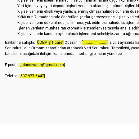
Kişisel verilerin işlenme amacını ve bunların amacına uygun kullanılıp 
Yurt içinde veya yurt dışında kişisel verilerin aktarıldığı üçüncü kişileri b
Kişisel verilerin eksik veya yanlış işlenmiş olması hâlinde bunların düze
KVKK’nun 7. maddesinde öngörülen şartlar çerçevesinde kişisel verileri
Kişisel verilerin düzeltilmesi, silinmesi, yok edilmesi halinde bu işlemleri
İşlenen verilerin münhasıran otomatik sistemler vasıtasıyla analiz edil
Kişisel verilerin kanuna aykırı olarak işlenmesi sebebiyle zarara uğrama
haklarına sahiptir.
ÖDEMİŞ Ticaret
Odası’nın
[..........................]
sicil sayısında kay
Sorumlusu’dur. Firmamız tarafından atanacak Veri Sorumlusu Temsilcisi, yasal al
taleplerini aşağıdaki iletişim kanallarından herhangi birisine yöneltebilir:
E.posta:
[fidandiyarim@gmail.com]
Telefon:
[507 977 6447]