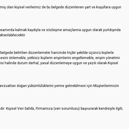
ilmiş olan kişisel verileriniz de bu belgede düzenlenen şart ve koşullara uygun
K kapsamında kalmak kaydıyla ve sözleşme amaçlarına uygun olarak yurtdışında
tarılabilecektir.
belgede belirtilen düzenlemeler haricinde hiçbir şekilde üçüncü kişilerle
mesini önlemekle, yetkisiz kişilerin erişimlerini engellemekle, erişim yönetimi
ilmesi halinde durum derhal, yasal düzenlemeye uygun ve yazılı olarak Kişisel
vzuattan doğan yükümlülüklerini yerine getirebilmesi için Müşterilerimizin
r: Kişisel Veri Sahibi, Firmamıza (veri sorumlusu) başvurarak kendisiyle ilgili;