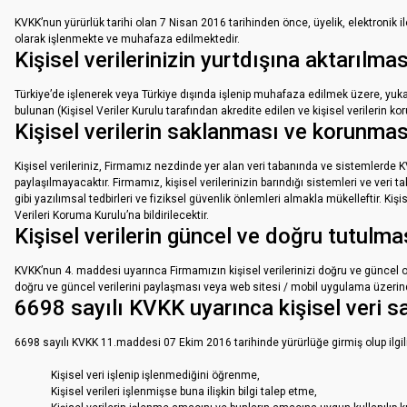
KVKK’nun yürürlük tarihi olan 7 Nisan 2016 tarihinden önce, üyelik, elektronik i
olarak işlenmekte ve muhafaza edilmektedir.
Kişisel verilerinizin yurtdışına aktarılmas
Türkiye’de işlenerek veya Türkiye dışında işlenip muhafaza edilmek üzere, yuk
bulunan (Kişisel Veriler Kurulu tarafından akredite edilen ve kişisel verilerin
Kişisel verilerin saklanması ve korunmas
Kişisel verileriniz, Firmamız nezdinde yer alan veri tabanında ve sistemlerde 
paylaşılmayacaktır. Firmamız, kişisel verilerinizin barındığı sistemleri ve veri 
gibi yazılımsal tedbirleri ve fiziksel güvenlik önlemleri almakla mükelleftir. K
Verileri Koruma Kurulu’na bildirilecektir.
Kişisel verilerin güncel ve doğru tutulma
KVKK’nun 4. maddesi uyarınca Firmamızın kişisel verilerinizi doğru ve güncel
doğru ve güncel verilerini paylaşması veya web sitesi / mobil uygulama üzer
6698 sayılı KVKK uyarınca kişisel veri sa
6698 sayılı KVKK 11.maddesi 07 Ekim 2016 tarihinde yürürlüğe girmiş olup ilgili m
Kişisel veri işlenip işlenmediğini öğrenme,
Kişisel verileri işlenmişse buna ilişkin bilgi talep etme,