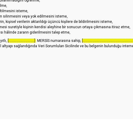
kullanılmadığını öğrenme,
ilme,
ltilmesini isteme,
n silinmesini veya yok edilmesini isteme,
n, kişisel verilerin aktarıldığı üçüncü kişilere de bildirilmesini isteme,
mesi suretiyle kişinin kendisi aleyhine bir sonucun ortaya çıkmasına itiraz etme,
sı hâlinde zararın giderilmesini talep etme,
ıtlı,
[.............................]
MERSİS numarasına sahip,
[........................................................
tyapı sağlandığında Veri Sorumluları Sicilinde ve bu belgenin bulunduğu internet ad