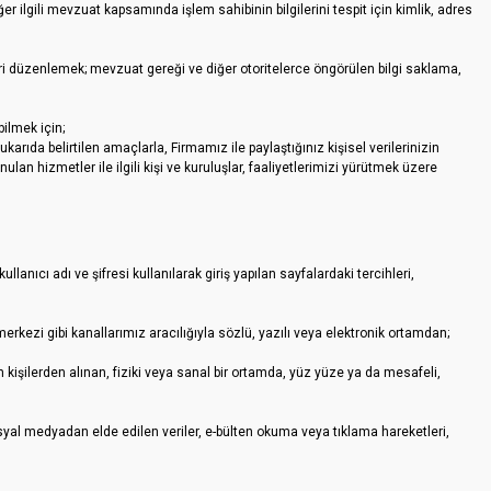
ilgili mevzuat kapsamında işlem sahibinin bilgilerini tespit için kimlik, adres
i düzenlemek; mevzuat gereği ve diğer otoritelerce öngörülen bilgi saklama,
ilmek için;
karıda belirtilen amaçlarla, Firmamız ile paylaştığınız kişisel verilerinizin
nulan hizmetler ile ilgili kişi ve kuruluşlar, faaliyetlerimizi yürütmek üzere
llanıcı adı ve şifresi kullanılarak giriş yapılan sayfalardaki tercihleri,
merkezi gibi kanallarımız aracılığıyla sözlü, yazılı veya elektronik ortamdan;
an kişilerden alınan, fiziki veya sanal bir ortamda, yüz yüze ya da mesafeli,
osyal medyadan elde edilen veriler, e-bülten okuma veya tıklama hareketleri,