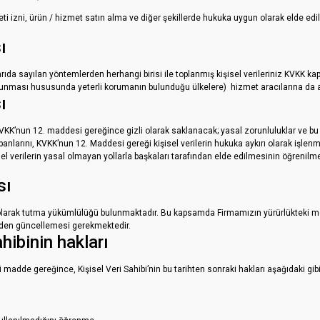
leti izni, ürün / hizmet satın alma ve diğer şekillerde hukuka uygun olarak elde ed
ı
arıda sayılan yöntemlerden herhangi birisi ile toplanmış kişisel verileriniz KVK
 korunması hususunda yeterli korumanın bulunduğu ülkelere) hizmet aracılarına da ak
ı
KVKK’nun 12. maddesi gereğince gizli olarak saklanacak; yasal zorunluluklar ve bu 
tabanlarını, KVKK’nun 12. Maddesi gereği kişisel verilerin hukuka aykırı olarak işlen
işisel verilerin yasal olmayan yollarla başkaları tarafından elde edilmesinin öğren
sı
 olarak tutma yükümlülüğü bulunmaktadır. Bu kapsamda Firmamızın yürürlükteki me
inden güncellemesi gerekmektedir.
hibinin hakları
adde gereğince, Kişisel Veri Sahibi’nin bu tarihten sonraki hakları aşağıdaki gibidi