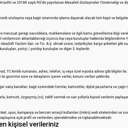
arihli ve 29188 sayılı RG’de yayınlanan Mesafeli Sözleşmeler Yönetmeliği ve diğer 
ronik sözleşme veya kağıt ortamında işleme dayanak olacak tüm kayıt ve belgeler
 mevzuat gereği savcılıklara, mahkemelere ve ilgili kamu görevlilerine bilgi vereb
l verilerinizin aktarılabileceği üçüncü kişi veya kuruluşlar hakkında bilgilendirme Yu
 IdeaSoft Yazılım San. ve Tic. A.Ş. olmak üzere, tedarikçiler, kargo şirketleri gibi su
ruluşları, yurtiçi / yurtdışı kuruluşlar ve diğer 3. kişilerdir.
 TC kimlik numarası, adres, telefon, iş veya özel e-posta adresi gibi bilgiler ile; ku
ri ile gezinme süre ve detaylarını içeren veriler, konum verileri şeklinde;
 satış kanalları, kağıt üzerindeki formlar, kartvizitler, dijital pazarlama ve çağrı 
la, kartvizit, özgeçmiş (cv), teklif vermek ve sair yollarla kişisel verilerini paylaş
, anket, oyun, kampanya ve benzeri amaçlı kullanılan (mikro) web sitelerinden ve s
ylaşıma açık profil ve verilerden; işlenebilmekte ve toplanabilmektedir.
 kişisel verileriniz