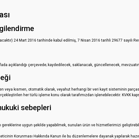
ası
lgilendirme
aktır) 24 Mart 2016 tarihinde kabul edilmiş, 7 Nisan 2016 tarihli 29677 sayılı Resm
ayfada açıklandığı çerçevede; kaydedilecek, saklanacak, güncellenecek, mevzuatın i
ceği
men veya kısmen, otomatik olarak, veyahut herhangi bir veri kayıt sisteminin parça
çekleştirilen her türlü işleme konu olarak tarafımızdan işlenebilecektir. KVKK kapsa
 hukuki sebepleri
n gereklerine uygun şekilde yapabilmek, sunulan ürün ve hizmetlerimizi geliştirebi
eticinin Korunması Hakkında Kanun ile bu düzenlemelere dayanak yapılarak hazırla