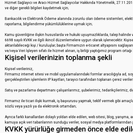
Hizmet Sağlayıcı ve Aracı Hizmet Sağlayıcılar Hakkında Yönetmelik, 27.11.2014 t
ve diğer gerekli bilgileri kaydetmek için;
Bankacılık ve Elektronik Ödeme alanında zorunlu olan ödeme sistemleri, elekt
raporlama, bilgilendirme yükümlülüklerine uymak için;
Kamu güvenliğine ilişkin hususlarda ve hukuki uyuşmazlıklarda, talep halinde ve
6698 sayılı KVKK ve ilgili ikincil düzenlemelere uygun olarak işlenecektir. Kişise
aktarılabileceği kişi / kuruluşlar; başta Firmamızın e-ticaret altyapısını sağlayan
ve/veya Veri İşleyen sıfatı ile hizmet alınan, iş birliği yaptığımız program ortağı ku
Kişisel verilerinizin toplanma şekli
Kişisel verileriniz,
Firmamız internet sitesi ve mobil uygulamalarındaki formlar aracılığıyla ad, soyad,
gerçekleştirilen işlemlerin IP kayıtları, tarayıcı tarafından toplanan çerez verile
Satış ve pazarlama departmanı çalışanlarımız, şubelerimiz, tedarikçilerimiz, diğer
Firmamız ile ticari ilişki kurmak, iş başvurusu yapmak, teklif vermek gibi amaçlar
sözlü veya yazılı ya da elektronik ortamdan;
Ayrıca farklı kanallardan dolaylı yoldan elde edilen, web sitesi, blog, yarışma
kamuya açık veri tabanlarının sunduğu veriler, sosyal medya platformlarından pa
KVKK yürürlüğe girmeden önce elde edilen