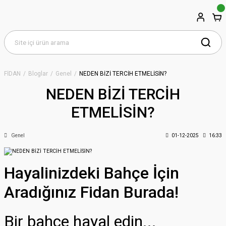
FİDAN
Bloglar
Genel
NEDEN BİZİ TERCİH ETMELİSİN?
NEDEN BİZİ TERCİH
ETMELİSİN?
Genel
01-12-2025
16:33
Hayalinizdeki Bahçe İçin
Aradığınız Fidan Burada!
Bir bahçe hayal edin...