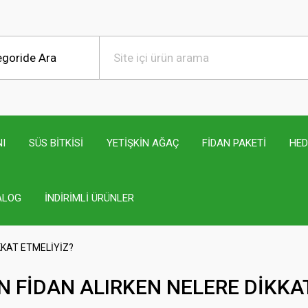
I
SÜS BİTKİSİ
YETİŞKİN AĞAÇ
FİDAN PAKETİ
HED
ALOG
İNDİRİMLİ ÜRÜNLER
KKAT ETMELİYİZ?
 FİDAN ALIRKEN NELERE DİKKA