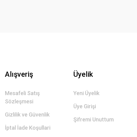
Alışveriş
Üyelik
Mesafeli Satış
Yeni Üyelik
Sözleşmesi
Üye Girişi
Gizlilik ve Güvenlik
Şifremi Unuttum
İptal İade Koşullari