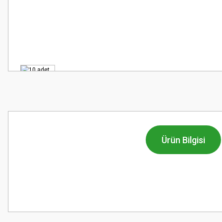
Ürün Bilgisi
Bu ürünün fiyat bilgisi, resim, ürün açıklamalarında ve diğer konularda
Görüş ve önerileriniz için teşekkür ederiz.