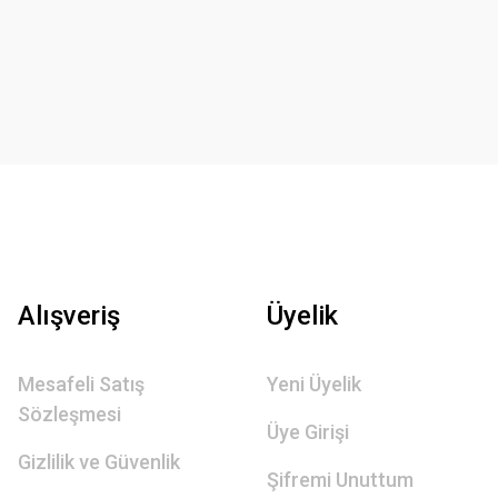
Alışveriş
Üyelik
Mesafeli Satış
Yeni Üyelik
Sözleşmesi
Üye Girişi
Gizlilik ve Güvenlik
Şifremi Unuttum