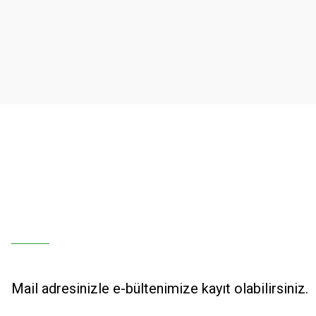
Ürün resmi kalitesiz, bozuk veya görüntülenemiyor.
Ürün açıklamasında eksik bilgiler bulunuyor.
Ürün bilgilerinde hatalar bulunuyor.
Ürün fiyatı diğer sitelerden daha pahalı.
Bu ürüne benzer farklı alternatifler olmalı.
Mail adresinizle e-bültenimize kayıt olabilirsiniz.