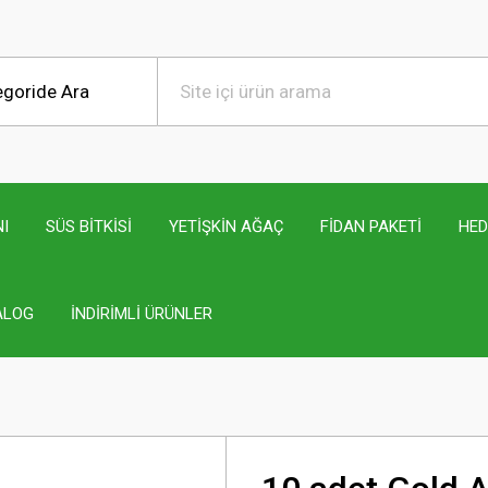
I
SÜS BİTKİSİ
YETİŞKİN AĞAÇ
FİDAN PAKETİ
HED
ALOG
İNDİRİMLİ ÜRÜNLER