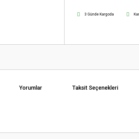
3 Günde Kargoda
Ka
Yorumlar
Taksit Seçenekleri
 yetersiz gördüğünüz noktaları öneri formunu kullanarak tarafımıza iletebilirsini
Bu ürüne ilk yorumu siz yapın!