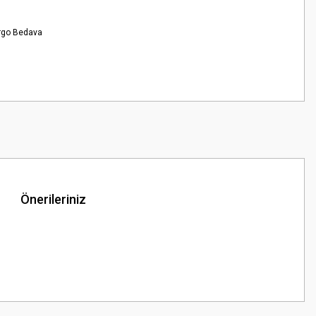
rgo Bedava
Önerileriniz
z.