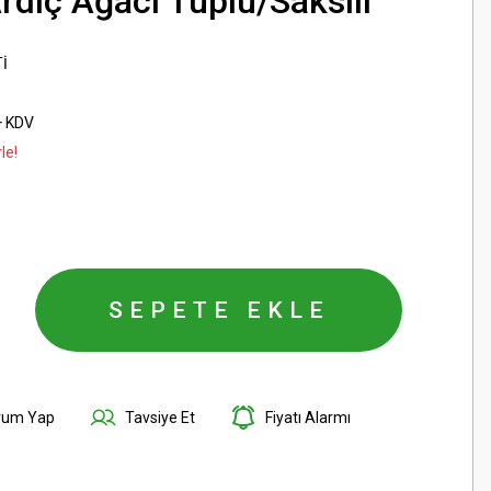
rdıç Ağacı Tüplü/Saksılı
İ
+ KDV
le!
SEPETE EKLE
rum Yap
Tavsiye Et
Fiyatı Alarmı