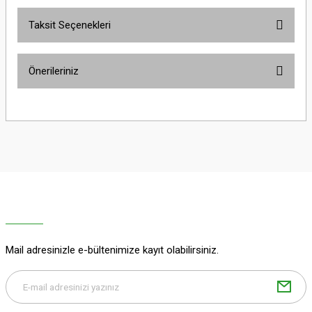
Taksit Seçenekleri
Bu ürüne ilk yorumu siz yapın!
Önerileriniz
Yorum Yaz
Bu ürünün fiyat bilgisi, resim, ürün açıklamalarında ve diğer konularda
yetersiz gördüğünüz noktaları öneri formunu kullanarak tarafımıza
iletebilirsiniz.
Görüş ve önerileriniz için teşekkür ederiz.
Ürün resmi kalitesiz, bozuk veya görüntülenemiyor.
Ürün açıklamasında eksik bilgiler bulunuyor.
Ürün bilgilerinde hatalar bulunuyor.
Ürün fiyatı diğer sitelerden daha pahalı.
Mail adresinizle e-bültenimize kayıt olabilirsiniz.
Bu ürüne benzer farklı alternatifler olmalı.