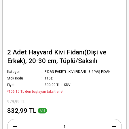
2 Adet Hayvard Kivi Fidanı(Dişi ve
Erkek), 20-30 cm, Tüplü/Saksılı
Kategori
FİDAN PAKETİ
,
KİVİ FİDANI
,
3-4 YAŞ FİDAN
Stok Kodu
115z
Fiyat
890,90 TL + KDV
*106,15 TL den başlayan taksitlerle!
979,99 TL
832,99 TL
%15