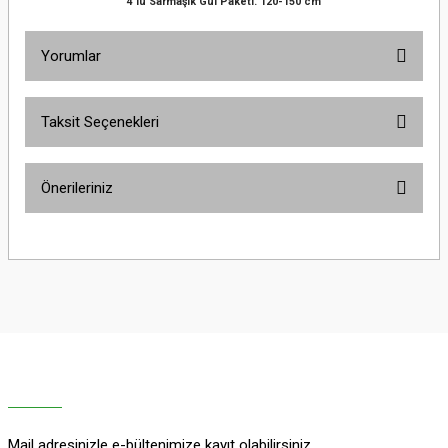
4'lü Sarmaşık Gül Paketi. 120-150 cm
Yorumlar
Taksit Seçenekleri
Bu ürüne ilk yorumu siz yapın!
Önerileriniz
Yorum Yaz
Bu ürünün fiyat bilgisi, resim, ürün açıklamalarında ve diğer konularda
yetersiz gördüğünüz noktaları öneri formunu kullanarak tarafımıza
iletebilirsiniz.
Görüş ve önerileriniz için teşekkür ederiz.
Ürün resmi kalitesiz, bozuk veya görüntülenemiyor.
Ürün açıklamasında eksik bilgiler bulunuyor.
Ürün bilgilerinde hatalar bulunuyor.
Ürün fiyatı diğer sitelerden daha pahalı.
Mail adresinizle e-bültenimize kayıt olabilirsiniz.