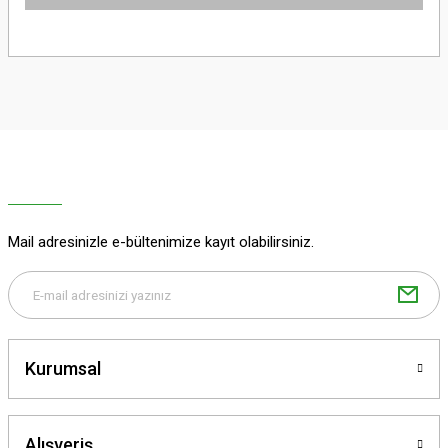
Bu ürünün fiyat bilgisi, resim, ürün açıklamalarında ve diğer konularda
yetersiz gördüğünüz noktaları öneri formunu kullanarak tarafımıza
iletebilirsiniz.
Görüş ve önerileriniz için teşekkür ederiz.
Ürün resmi kalitesiz, bozuk veya görüntülenemiyor.
Ürün açıklamasında eksik bilgiler bulunuyor.
Ürün bilgilerinde hatalar bulunuyor.
Ürün fiyatı diğer sitelerden daha pahalı.
Mail adresinizle e-bültenimize kayıt olabilirsiniz.
Bu ürüne benzer farklı alternatifler olmalı.
Kurumsal
Gönder
Alışveriş