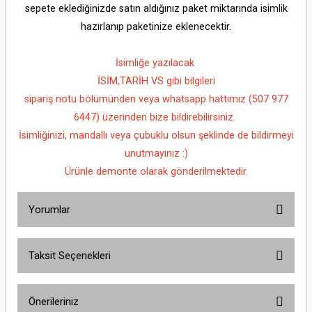
sepete eklediğinizde satın aldığınız paket miktarında isimlik
hazırlanıp paketinize eklenecektir.
İsimliğe yazılacak
İSİM,TARİH VS gibi bilgileri
sipariş notu bölümünden veya whatsapp hattımız (507 977
6447) üzerinden bize bildirebilirsiniz.
İsimliğinizi, mandallı veya çubuklu olsun şeklinde de bildirmeyi
unutmayınız :)
Ürünle demonte olarak gönderilmektedir.
Yorumlar
Taksit Seçenekleri
Bu ürüne ilk yorumu siz yapın!
Önerileriniz
Yorum Yaz