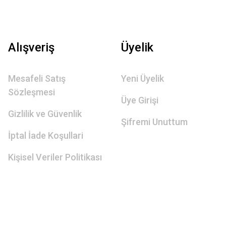
Alışveriş
Üyelik
Mesafeli Satış
Yeni Üyelik
Sözleşmesi
Üye Girişi
Gizlilik ve Güvenlik
Şifremi Unuttum
İptal İade Koşullari
Kişisel Veriler Politikası