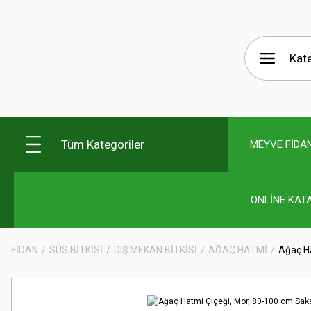
Tüm Kategoriler
MEYVE FİDAN
ONLİNE KAT
FİDAN
SÜS BİTKİSİ
DIŞ MEKAN BİTKİSİ
AĞAÇ HATMİ
Ağaç Ha