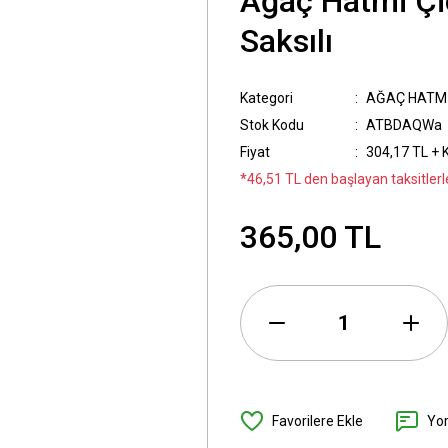
Ağaç Hatmi Çi
Saksılı
Kategori
AĞAÇ HATM
Stok Kodu
ATBDAQWa
Fiyat
304,17 TL + 
*46,51 TL den başlayan taksitlerl
365,00 TL
Yo