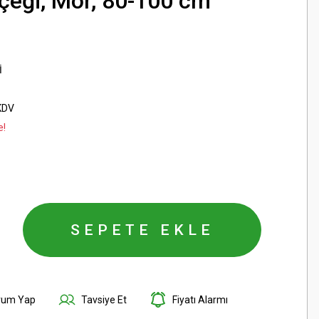
çeği, Mor, 80-100 cm
İ
KDV
e!
SEPETE EKLE
rum Yap
Tavsiye Et
Fiyatı Alarmı