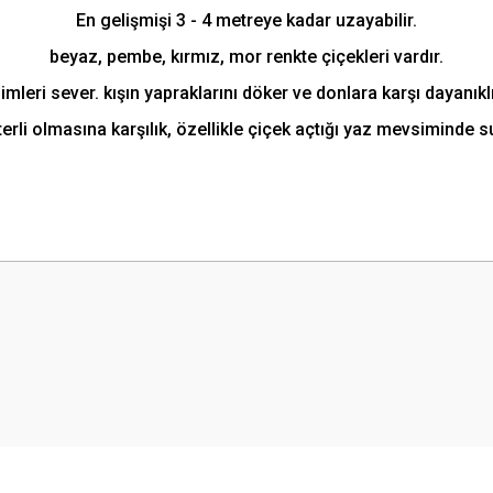
En gelişmişi 3 - 4 metreye kadar uzayabilir.
beyaz, pembe, kırmız, mor renkte çiçekleri vardır.
limleri sever. kışın yapraklarını döker ve donlara karşı dayanıklı
terli olmasına karşılık, özellikle çiçek açtığı yaz mevsiminde 
 yetersiz gördüğünüz noktaları öneri formunu kullanarak tarafımıza iletebilirsini
Bu ürüne ilk yorumu siz yapın!
Yorum Yaz