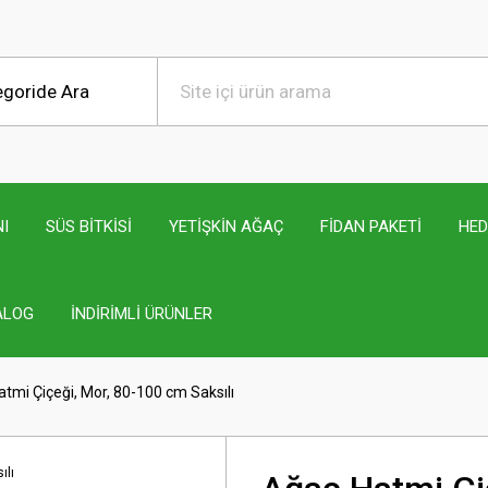
I
SÜS BİTKİSİ
YETİŞKİN AĞAÇ
FİDAN PAKETİ
HED
ALOG
İNDİRİMLİ ÜRÜNLER
tmi Çiçeği, Mor, 80-100 cm Saksılı