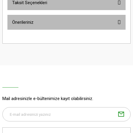
Taksit Seçenekleri
Bu ürüne ilk yorumu siz yapın!
Önerileriniz
Yorum Yaz
Bu ürünün fiyat bilgisi, resim, ürün açıklamalarında ve diğer konularda
yetersiz gördüğünüz noktaları öneri formunu kullanarak tarafımıza
iletebilirsiniz.
Görüş ve önerileriniz için teşekkür ederiz.
Ürün resmi kalitesiz, bozuk veya görüntülenemiyor.
Ürün açıklamasında eksik bilgiler bulunuyor.
Ürün bilgilerinde hatalar bulunuyor.
Ürün fiyatı diğer sitelerden daha pahalı.
Mail adresinizle e-bültenimize kayıt olabilirsiniz.
Bu ürüne benzer farklı alternatifler olmalı.