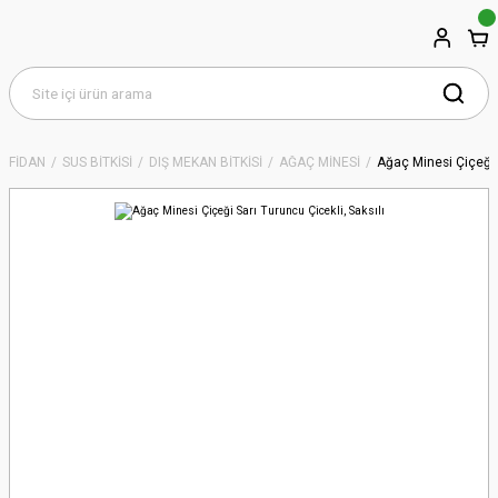
FİDAN
SÜS BİTKİSİ
DIŞ MEKAN BİTKİSİ
AĞAÇ MİNESİ
Ağaç Minesi Çiçeği S