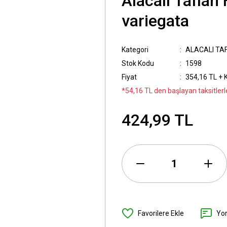
Alacalı Taflan
variegata
Kategori
ALACALI TA
Stok Kodu
1598
Fiyat
354,16 TL + 
*54,16 TL den başlayan taksitlerl
424,99 TL
Yo