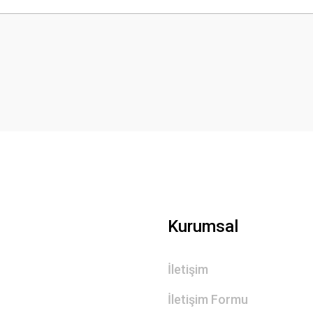
Bu ürüne ilk yorumu siz yapın!
Yorum Yaz
Gönder
Kurumsal
İletişim
İletişim Formu