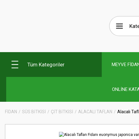
Tüm Kategoriler
MEYVE FİDAN
ONLİNE KAT
FİDAN
SÜS BİTKİSİ
ÇİT BİTKİSİ
ALACALI TAFLAN
Alacalı Ta