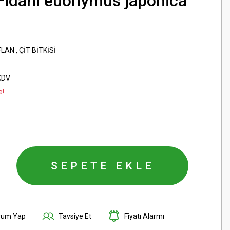
 Fidanı euonymus japonica
FLAN
,
ÇİT BİTKİSİ
KDV
e!
SEPETE EKLE
rum Yap
Tavsiye Et
Fiyatı Alarmı