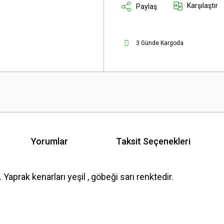
Karşılaştır
Paylaş
3 Günde Kargoda
Yorumlar
Taksit Seçenekleri
 Yaprak kenarları yeşil , göbeği sarı renktedir.
 yetersiz gördüğünüz noktaları öneri formunu kullanarak tarafımıza iletebilirsini