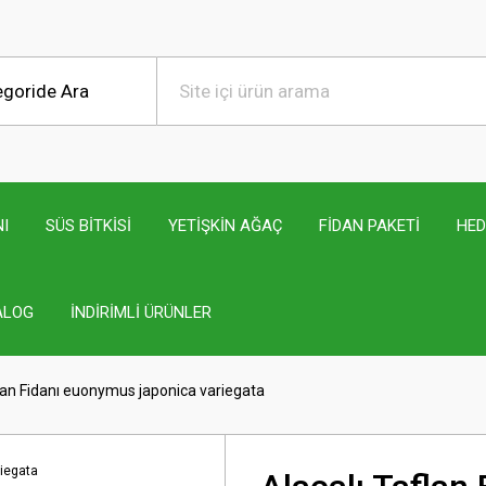
I
SÜS BİTKİSİ
YETİŞKİN AĞAÇ
FİDAN PAKETİ
HED
ALOG
İNDİRİMLİ ÜRÜNLER
flan Fidanı euonymus japonica variegata