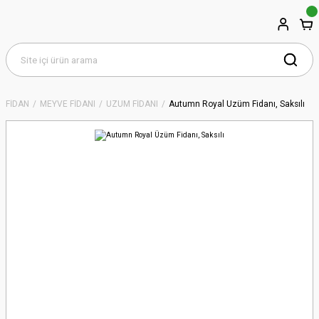
FİDAN
MEYVE FİDANI
ÜZÜM FİDANI
Autumn Royal Üzüm Fidanı, Saksılı