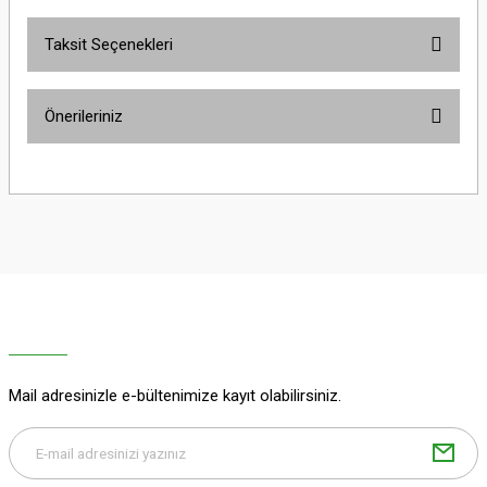
Taksit Seçenekleri
Bu ürüne ilk yorumu siz yapın!
Önerileriniz
Yorum Yaz
Bu ürünün fiyat bilgisi, resim, ürün açıklamalarında ve diğer konularda
yetersiz gördüğünüz noktaları öneri formunu kullanarak tarafımıza
iletebilirsiniz.
Görüş ve önerileriniz için teşekkür ederiz.
Ürün resmi kalitesiz, bozuk veya görüntülenemiyor.
Ürün açıklamasında eksik bilgiler bulunuyor.
Ürün bilgilerinde hatalar bulunuyor.
Ürün fiyatı diğer sitelerden daha pahalı.
Mail adresinizle e-bültenimize kayıt olabilirsiniz.
Bu ürüne benzer farklı alternatifler olmalı.