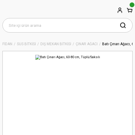
FİDAN
SÜS BİTKİSİ
DIŞ MEKAN BİTKİSİ
ÇINAR AĞACI
Batı Çınarı Ağacı, 6