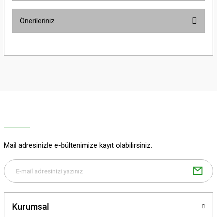
Önerileriniz
Yorum Yaz
Bu ürünün fiyat bilgisi, resim, ürün açıklamalarında ve diğer konularda
yetersiz gördüğünüz noktaları öneri formunu kullanarak tarafımıza
iletebilirsiniz.
Görüş ve önerileriniz için teşekkür ederiz.
Ürün resmi kalitesiz, bozuk veya görüntülenemiyor.
Ürün açıklamasında eksik bilgiler bulunuyor.
Ürün bilgilerinde hatalar bulunuyor.
Ürün fiyatı diğer sitelerden daha pahalı.
Mail adresinizle e-bültenimize kayıt olabilirsiniz.
Bu ürüne benzer farklı alternatifler olmalı.
Kurumsal
Gönder