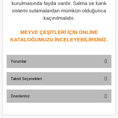
kurulmasında fayda vardır. Salma ve karık
sistemi sulamalardan mümkün olduğunca
kaçınılmalıdır.
MEYVE ÇEŞİTLERİ İÇİN ONLİNE
KATALOĞUMUZU İNCELEYEBİLİRSİNİZ.
Yorumlar
Taksit Seçenekleri
Bu ürüne ilk yorumu siz yapın!
Önerileriniz
Yorum Yaz
Bu ürünün fiyat bilgisi, resim, ürün açıklamalarında ve diğer konularda
yetersiz gördüğünüz noktaları öneri formunu kullanarak tarafımıza