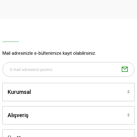
iletebilirsiniz.
Görüş ve önerileriniz için teşekkür ederiz.
Ürün resmi kalitesiz, bozuk veya görüntülenemiyor.
Ürün açıklamasında eksik bilgiler bulunuyor.
Ürün bilgilerinde hatalar bulunuyor.
Ürün fiyatı diğer sitelerden daha pahalı.
Mail adresinizle e-bültenimize kayıt olabilirsiniz.
Bu ürüne benzer farklı alternatifler olmalı.
Kurumsal
Gönder
Alışveriş