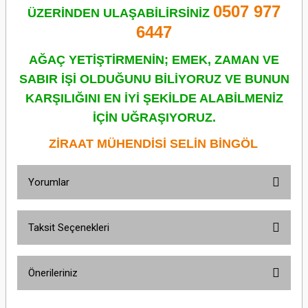
0507 977
ÜZERİNDEN ULAŞABİLİRSİNİZ
6447
AĞAÇ YETİŞTİRMENİN; EMEK, ZAMAN VE
SABIR İŞİ OLDUĞUNU BİLİYORUZ VE BUNUN
KARŞILIĞINI EN İYİ ŞEKİLDE ALABİLMENİZ
İÇİN UĞRAŞIYORUZ.
ZİRAAT MÜHENDİSİ SELİN BİNGÖL
Yorumlar
Taksit Seçenekleri
Bu ürüne ilk yorumu siz yapın!
Önerileriniz
Yorum Yaz
Bu ürünün fiyat bilgisi, resim, ürün açıklamalarında ve diğer konularda