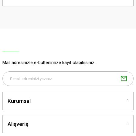
yetersiz gördüğünüz noktaları öneri formunu kullanarak tarafımıza
iletebilirsiniz.
Görüş ve önerileriniz için teşekkür ederiz.
Ürün resmi kalitesiz, bozuk veya görüntülenemiyor.
Ürün açıklamasında eksik bilgiler bulunuyor.
Ürün bilgilerinde hatalar bulunuyor.
Ürün fiyatı diğer sitelerden daha pahalı.
Mail adresinizle e-bültenimize kayıt olabilirsiniz.
Bu ürüne benzer farklı alternatifler olmalı.
Kurumsal
Gönder
Alışveriş