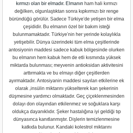
kırmızı olan bir elmadır. Elmanın
ham hali kırmızı
değilken, olgunlaştıktan sonra kıpkırmızı bir renge
büründüğü görülür.
Sadece Türkiye'de yetişen bir elma
çeşididir.
Bu elmanın özel bir bakım isteği
bulunmamaktadır.
Türkiye'nin her yerinde kolaylıkla
yetişebilir.
Dünya üzerindeki tüm elma çeşitlerinde
antosiyonin maddesi sadece kabuk bölgesinde olurken
bu
elmanın hem kabuk hem de etli kısmında yüksek
miktarda bulunması; meyvenin antioksidan a
ktivitesini
arttırmakta ve bu elmayı diğer çeşitlerden
ayırmaktadır.
Antosiyanin maddesi sayılan etkilerine ek
olarak ,insülin miktarını yükselterek kan şekerinin
düşmesine yardımcı olmaktadır.
Geç çiçeklenmesinden
dolayı don olayından etkilenmez ve soğuklara karşı
oldukça dayanıklıdır.
Şeker hastalığına iyi geldiği tıp
dünyasınca kanıtlanmıştır.
Dişlerin temizlenmesine
katkıda bulunur. Kandaki kolestrol miktarını