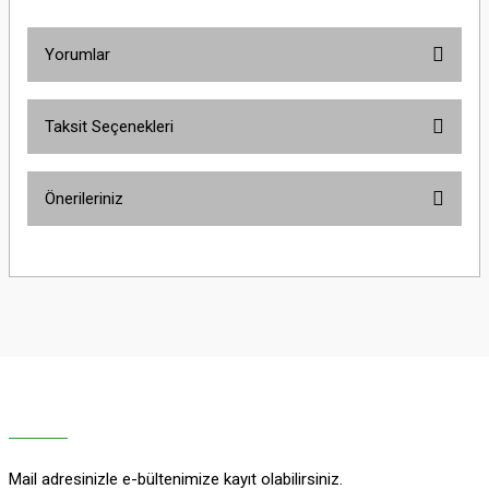
Yorumlar
Taksit Seçenekleri
Bu ürüne ilk yorumu siz yapın!
Önerileriniz
Yorum Yaz
Bu ürünün fiyat bilgisi, resim, ürün açıklamalarında ve diğer konularda
yetersiz gördüğünüz noktaları öneri formunu kullanarak tarafımıza
iletebilirsiniz.
Görüş ve önerileriniz için teşekkür ederiz.
Ürün resmi kalitesiz, bozuk veya görüntülenemiyor.
Ürün açıklamasında eksik bilgiler bulunuyor.
Ürün bilgilerinde hatalar bulunuyor.
Ürün fiyatı diğer sitelerden daha pahalı.
Mail adresinizle e-bültenimize kayıt olabilirsiniz.