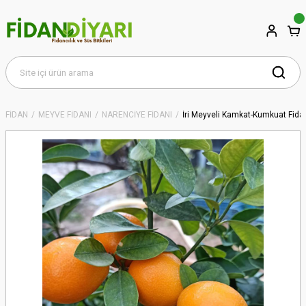
FİDAN
MEYVE FİDANI
NARENCİYE FİDANI
İri Meyveli Kamkat-Kumkuat Fida