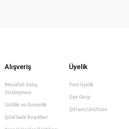
Alışveriş
Üyelik
Mesafeli Satış
Yeni Üyelik
Sözleşmesi
Üye Girişi
Gizlilik ve Güvenlik
Şifremi Unuttum
İptal İade Koşullari