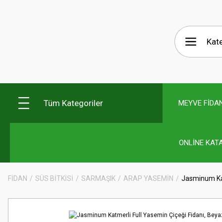
Tüm Kategoriler
MEYVE FİDAN
ONLİNE KAT
FİDAN
SÜS BİTKİSİ
SARMAŞIK
ARAP YASEMİN
Jasminum Kat