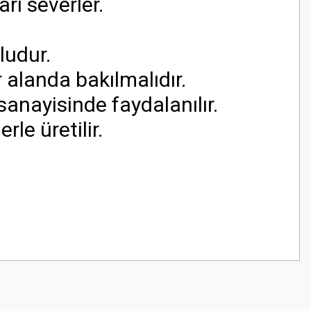
rı severler.
ludur.
 alanda bakılmalıdır.
sanayisinde faydalanılır.
le üretilir.
z.