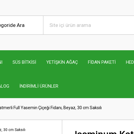
I
SÜS BİTKİSİ
YETİŞKİN AĞAÇ
FİDAN PAKETİ
HED
ALOG
İNDİRİMLİ ÜRÜNLER
merli Full Yasemin Çiçeği Fidanı, Beyaz, 30 cm Saksılı