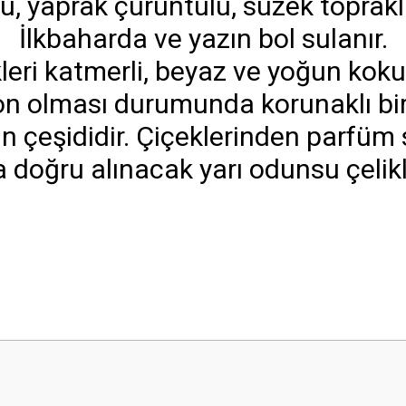
, yaprak çürüntülü, süzek toprakla
İlkbaharda ve yazın bol sulanır.
leri katmerli, beyaz ve yoğun koku
don olması durumunda korunaklı bir
 çeşididir. Çiçeklerinden parfüm 
 doğru alınacak yarı odunsu çelikler
 yetersiz gördüğünüz noktaları öneri formunu kullanarak tarafımıza iletebilirsini
Bu ürüne ilk yorumu siz yapın!
Yorum Yaz