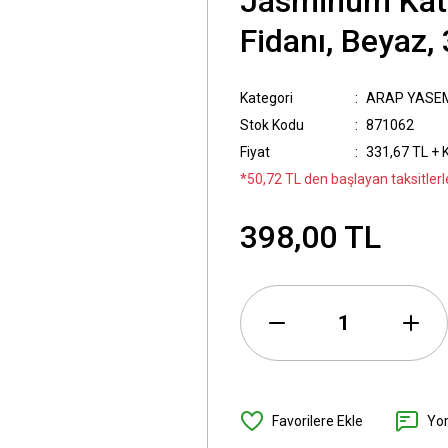
Jasminum Katm
Fidanı, Beyaz,
Kategori
ARAP YASE
Stok Kodu
871062
Fiyat
331,67 TL + 
*50,72 TL den başlayan taksitlerl
398,00 TL
Yo