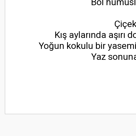
Bol humuslu
Çiçek
Kış aylarında aşırı 
Yoğun kokulu bir yasemin
​Yaz sonuna
Bu ürünün fiyat bilgisi, resim, ürün açıklamalarında ve diğer konularda
Görüş ve önerileriniz için teşekkür ederiz.
Ürün resmi kalitesiz, bozuk veya görüntülenemiyor.