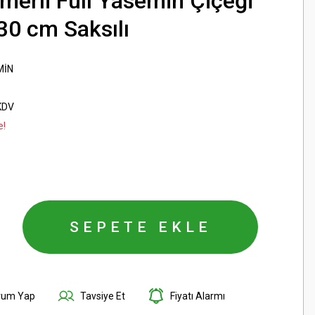
erli Full Yasemin Çiçeği
 30 cm Saksılı
MİN
KDV
e!
SEPETE EKLE
rum Yap
Tavsiye Et
Fiyatı Alarmı