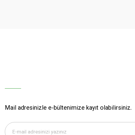
Ürün açıklamasında eksik bilgiler bulunuyor.
Ürün bilgilerinde hatalar bulunuyor.
Ürün fiyatı diğer sitelerden daha pahalı.
Bu ürüne benzer farklı alternatifler olmalı.
Mail adresinizle e-bültenimize kayıt olabilirsiniz.