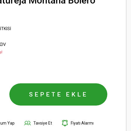
atureja Montana Bolero
İTKİSİ
KDV
e!
SEPETE EKLE
rum Yap
Tavsiye Et
Fiyatı Alarmı