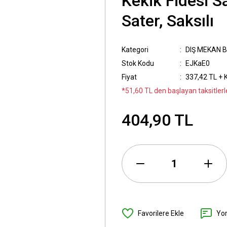
Kekik Fidesi S
Sater, Saksılı
Kategori
DIŞ MEKAN B
Stok Kodu
EJKaE0
Fiyat
337,42 TL + 
*51,60 TL den başlayan taksitlerl
404,90 TL
Yo