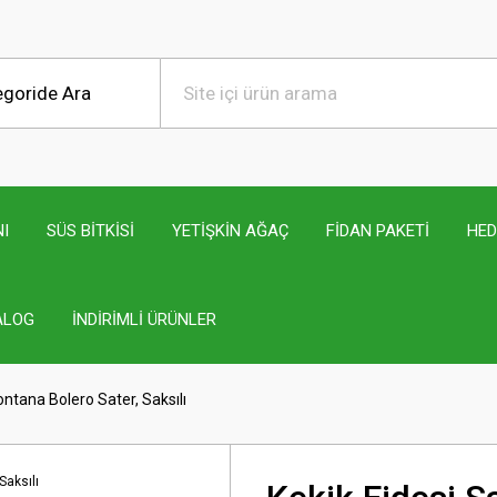
I
SÜS BİTKİSİ
YETİŞKİN AĞAÇ
FİDAN PAKETİ
HED
ALOG
İNDİRİMLİ ÜRÜNLER
ontana Bolero Sater, Saksılı