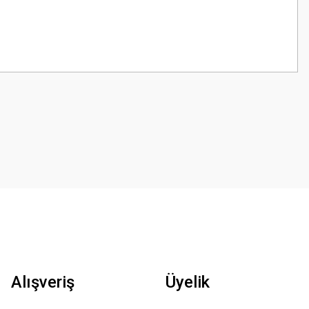
z.
.
Alışveriş
Üyelik