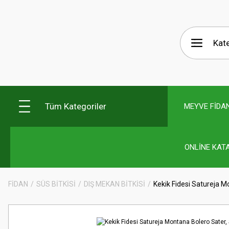
Tüm Kategoriler
MEYVE FİDAN
ONLİNE KAT
FİDAN
SÜS BİTKİSİ
DIŞ MEKAN BİTKİSİ
Kekik Fidesi Satureja M