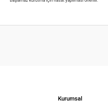
başlamaz kurutma için hasat yapılması önerilir.
 yetersiz gördüğünüz noktaları öneri formunu kullanarak tarafımıza iletebilirsini
r canlı, solmamış, açıklamada bahsedildiğinden daha uzun. Teşekkürler FidanDiyarı.
Gönder
Kurumsal