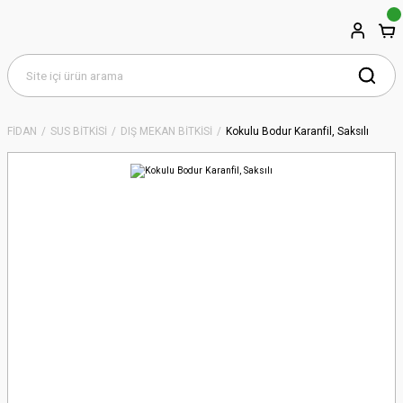
FİDAN
SÜS BİTKİSİ
DIŞ MEKAN BİTKİSİ
Kokulu Bodur Karanfil, Saksılı