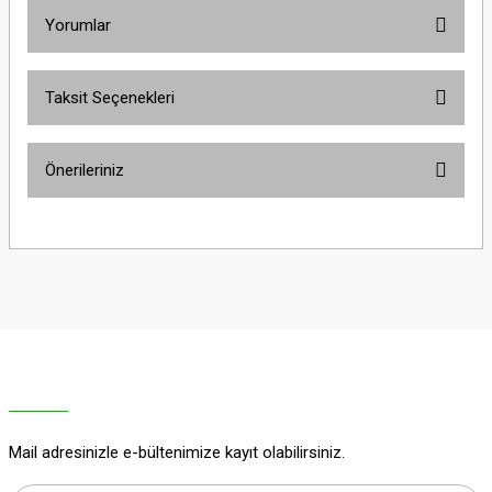
Yorumlar
Taksit Seçenekleri
Bu ürüne ilk yorumu siz yapın!
Önerileriniz
Yorum Yaz
Bu ürünün fiyat bilgisi, resim, ürün açıklamalarında ve diğer konularda
yetersiz gördüğünüz noktaları öneri formunu kullanarak tarafımıza
iletebilirsiniz.
Görüş ve önerileriniz için teşekkür ederiz.
Ürün resmi kalitesiz, bozuk veya görüntülenemiyor.
Ürün açıklamasında eksik bilgiler bulunuyor.
Ürün bilgilerinde hatalar bulunuyor.
Ürün fiyatı diğer sitelerden daha pahalı.
Mail adresinizle e-bültenimize kayıt olabilirsiniz.
Bu ürüne benzer farklı alternatifler olmalı.