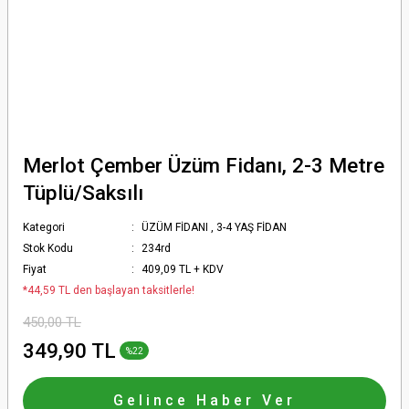
Merlot Çember Üzüm Fidanı, 2-3 Metre
Tüplü/Saksılı
Kategori
ÜZÜM FİDANI
,
3-4 YAŞ FİDAN
Stok Kodu
234rd
Fiyat
409,09 TL + KDV
*44,59 TL den başlayan taksitlerle!
450,00 TL
349,90 TL
%22
Gelince Haber Ver