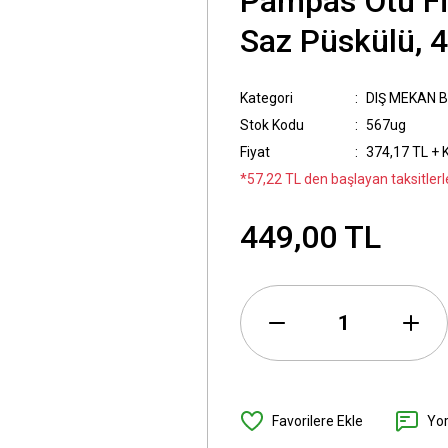
Pampas Otu Fi
Saz Püskülü, 40
Kategori
DIŞ MEKAN B
Stok Kodu
567ug
Fiyat
374,17 TL + 
*57,22 TL den başlayan taksitlerl
449,00 TL
Yo