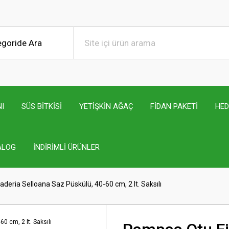
I
SÜS BİTKİSİ
YETİŞKİN AĞAÇ
FİDAN PAKETİ
HED
ALOG
İNDİRİMLİ ÜRÜNLER
deria Selloana Saz Püskülü, 40-60 cm, 2 lt. Saksılı