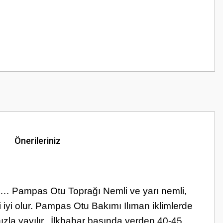
Önerileriniz
u… Pampas Otu Toprağı Nemli ve yarı nemli,
 iyi olur. Pampas Otu Bakımı Ilıman iklimlerde
zla yayılır.
İlkbahar başında yerden 40-45