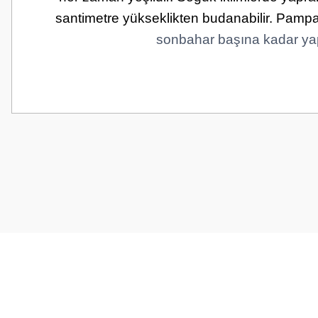
santimetre yükseklikten budanabilir. Pamp
sonbahar başına kadar yap
Bu ürünün fiyat bilgisi, resim, ürün açıklamalarında ve diğer konularda
Görüş ve önerileriniz için teşekkür ederiz.
Ürün resmi kalitesiz, bozuk veya görüntülenemiyor.
Ürün açıklamasında eksik bilgiler bulunuyor.
Ürün bilgilerinde hatalar bulunuyor.
Ürün fiyatı diğer sitelerden daha pahalı.
Bu ürüne benzer farklı alternatifler olmalı.