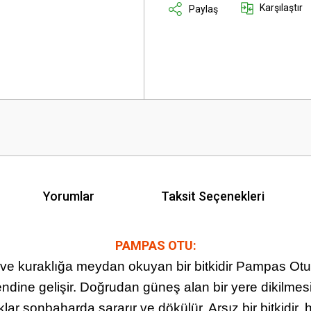
Karşılaştır
Paylaş
Yorumlar
Taksit Seçenekleri
PAMPAS OTU:
ve kuraklığa meydan okuyan bir bitkidir Pampas Ot
endine gelişir. Doğrudan güneş alan bir yere dikilmesi
ar sonbaharda sararır ve dökülür. Arsız bir bitkidir, hı