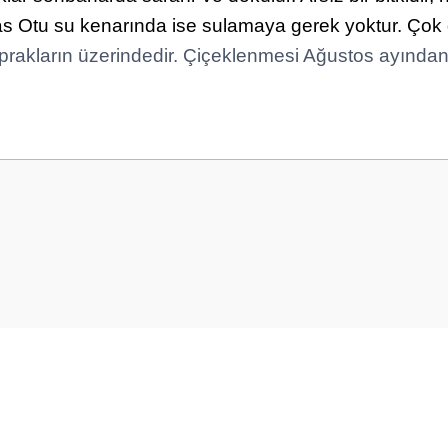
as Otu su kenarında ise sulamaya gerek yoktur.
Ç
ok 
rakların üzerindedir. Çiçeklenmesi Ağustos ayından
 yetersiz gördüğünüz noktaları öneri formunu kullanarak tarafımıza iletebilirsini
Bu ürüne ilk yorumu siz yapın!
Yorum Yaz