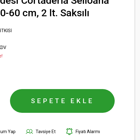
desi Cortaderia Selloana
-60 cm, 2 lt. Saksılı
İTKİSİ
KDV
e!
SEPETE EKLE
rum Yap
Tavsiye Et
Fiyatı Alarmı