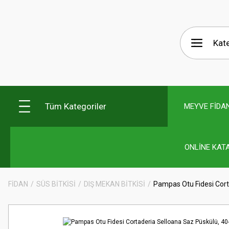
Tüm Kategoriler
MEYVE FİDAN
ONLİNE KAT
FİDAN
SÜS BİTKİSİ
DIŞ MEKAN BİTKİSİ
Pampas Otu Fidesi Corta