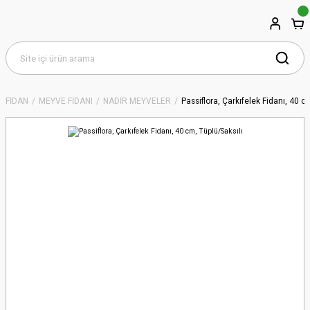
FİDAN
MEYVE FİDANI
NADİR MEYVELER
Passiflora, Çarkıfelek Fidanı, 40 c