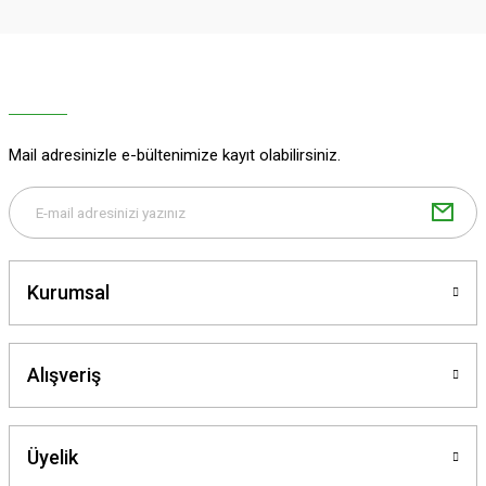
Ürün resmi kalitesiz, bozuk veya görüntülenemiyor.
Ürün açıklamasında eksik bilgiler bulunuyor.
Ürün bilgilerinde hatalar bulunuyor.
Ürün fiyatı diğer sitelerden daha pahalı.
Mail adresinizle e-bültenimize kayıt olabilirsiniz.
Bu ürüne benzer farklı alternatifler olmalı.
Kurumsal
Gönder
Alışveriş
Üyelik