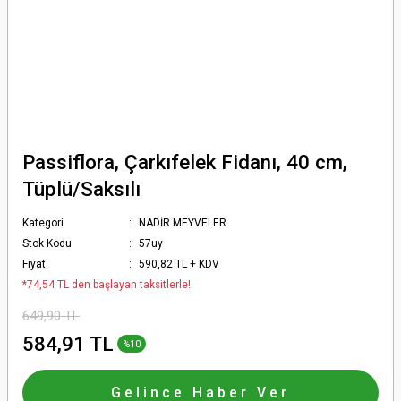
Passiflora, Çarkıfelek Fidanı, 40 cm,
Tüplü/Saksılı
Kategori
NADİR MEYVELER
Stok Kodu
57uy
Fiyat
590,82 TL + KDV
*74,54 TL den başlayan taksitlerle!
649,90 TL
584,91 TL
%10
Gelince Haber Ver