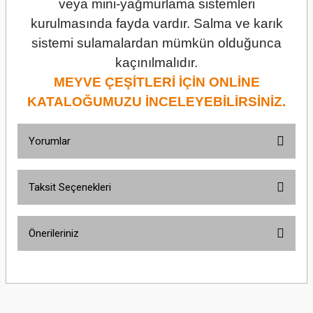
veya mini-yağmurlama sistemleri
kurulmasında fayda vardır. Salma ve karık
sistemi sulamalardan mümkün olduğunca
kaçınılmalıdır.
MEYVE ÇEŞİTLERİ İÇİN ONLİNE
KATALOĞUMUZU İNCELEYEBİLİRSİNİZ.
Yorumlar
Taksit Seçenekleri
Bu ürüne ilk yorumu siz yapın!
Önerileriniz
Yorum Yaz
Bu ürünün fiyat bilgisi, resim, ürün açıklamalarında ve diğer konularda
yetersiz gördüğünüz noktaları öneri formunu kullanarak tarafımıza
iletebilirsiniz.
Görüş ve önerileriniz için teşekkür ederiz.