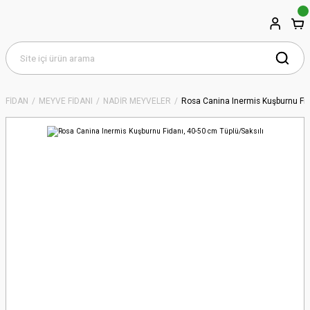
FİDAN
MEYVE FİDANI
NADİR MEYVELER
Rosa Canina Inermis Kuşburnu Fid