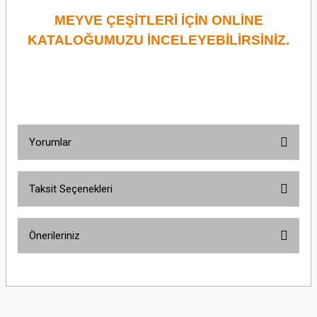
MEYVE ÇEŞİTLERİ İÇİN ONLİNE
KATALOĞUMUZU İNCELEYEBİLİRSİNİZ.
Yorumlar
Taksit Seçenekleri
Bu ürüne ilk yorumu siz yapın!
Önerileriniz
Yorum Yaz
Bu ürünün fiyat bilgisi, resim, ürün açıklamalarında ve diğer konularda
yetersiz gördüğünüz noktaları öneri formunu kullanarak tarafımıza
iletebilirsiniz.
Görüş ve önerileriniz için teşekkür ederiz.