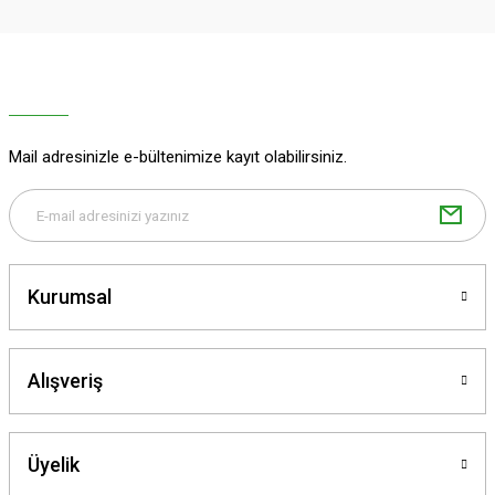
Ürün resmi kalitesiz, bozuk veya görüntülenemiyor.
Ürün açıklamasında eksik bilgiler bulunuyor.
Ürün bilgilerinde hatalar bulunuyor.
Ürün fiyatı diğer sitelerden daha pahalı.
Mail adresinizle e-bültenimize kayıt olabilirsiniz.
Bu ürüne benzer farklı alternatifler olmalı.
Kurumsal
Gönder
Alışveriş
Üyelik