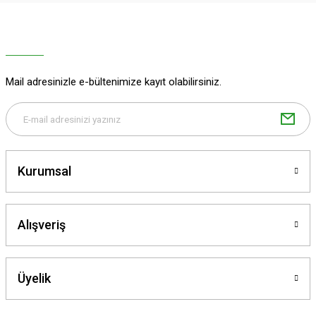
Ürün resmi kalitesiz, bozuk veya görüntülenemiyor.
Ürün açıklamasında eksik bilgiler bulunuyor.
Ürün bilgilerinde hatalar bulunuyor.
Ürün fiyatı diğer sitelerden daha pahalı.
Mail adresinizle e-bültenimize kayıt olabilirsiniz.
Bu ürüne benzer farklı alternatifler olmalı.
Kurumsal
Gönder
Alışveriş
Üyelik