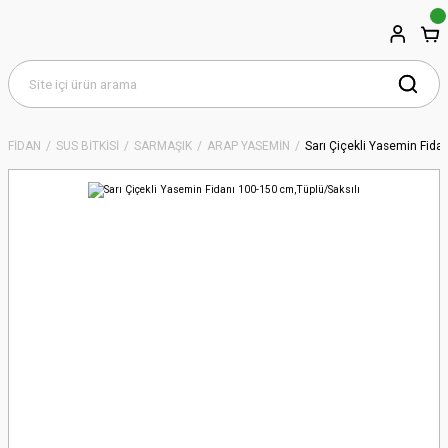
FİDAN
SÜS BİTKİSİ
SARMAŞIK
ARAP YASEMİN
Sarı Çiçekli Yasemin Fida