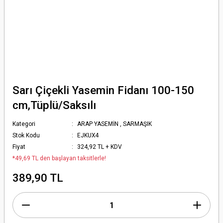
Sarı Çiçekli Yasemin Fidanı 100-150
cm,Tüplü/Saksılı
Kategori
ARAP YASEMİN
,
SARMAŞIK
Stok Kodu
EJKUX4
Fiyat
324,92 TL + KDV
*49,69 TL den başlayan taksitlerle!
389,90 TL