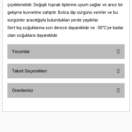
çiçeklenebilir. Değişik toprak tiplerine uyum sağlar ve arsız bir
gelişme kuvvetine sahiptir. Bolca dip sürgünü verirler ve bu
sürgünler aracılığıyla bulundukları yerde yayılırlar.
Sert kış soğuklarına son derece dayanıklıdır ve -30°C'ye kadar
olan soğuklara dayanıklıdır.
Yorumlar
Taksit Seçenekleri
Bu ürüne ilk yorumu siz yapın!
Önerileriniz
Yorum Yaz
Bu ürünün fiyat bilgisi, resim, ürün açıklamalarında ve diğer konularda
yetersiz gördüğünüz noktaları öneri formunu kullanarak tarafımıza
iletebilirsiniz.
Görüş ve önerileriniz için teşekkür ederiz.