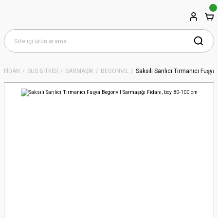
FİDAN
SÜS BİTKİSİ
SARMAŞIK
BEGONVİL
Saksılı Sarılıcı Tırmanıcı Fuşy