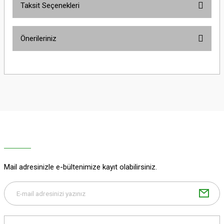
Taksit Seçenekleri
Bu ürüne ilk yorumu siz yapın!
Önerileriniz
Yorum Yaz
Bu ürünün fiyat bilgisi, resim, ürün açıklamalarında ve diğer konularda
yetersiz gördüğünüz noktaları öneri formunu kullanarak tarafımıza
iletebilirsiniz.
Görüş ve önerileriniz için teşekkür ederiz.
Ürün resmi kalitesiz, bozuk veya görüntülenemiyor.
Ürün açıklamasında eksik bilgiler bulunuyor.
Ürün bilgilerinde hatalar bulunuyor.
Ürün fiyatı diğer sitelerden daha pahalı.
Mail adresinizle e-bültenimize kayıt olabilirsiniz.
Bu ürüne benzer farklı alternatifler olmalı.