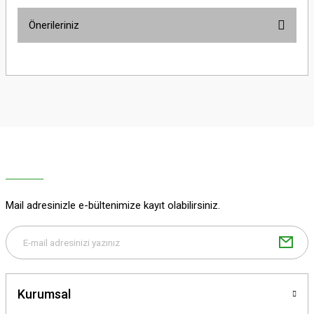
Önerileriniz
Yorum Yaz
Bu ürünün fiyat bilgisi, resim, ürün açıklamalarında ve diğer konularda
yetersiz gördüğünüz noktaları öneri formunu kullanarak tarafımıza
iletebilirsiniz.
Görüş ve önerileriniz için teşekkür ederiz.
Ürün resmi kalitesiz, bozuk veya görüntülenemiyor.
Ürün açıklamasında eksik bilgiler bulunuyor.
Ürün bilgilerinde hatalar bulunuyor.
Ürün fiyatı diğer sitelerden daha pahalı.
Mail adresinizle e-bültenimize kayıt olabilirsiniz.
Bu ürüne benzer farklı alternatifler olmalı.
Kurumsal
Gönder