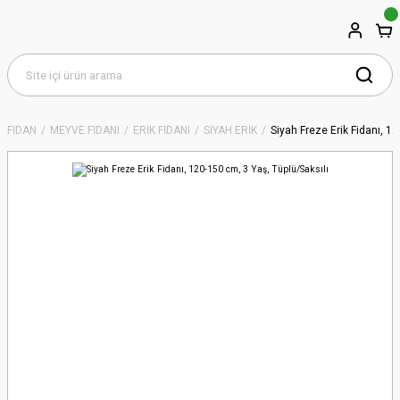
FİDAN
MEYVE FİDANI
ERİK FİDANI
SİYAH ERİK
Siyah Freze Erik Fidanı, 12