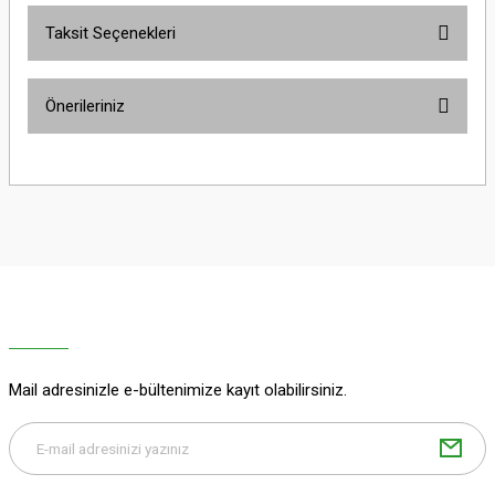
Taksit Seçenekleri
Bu ürüne ilk yorumu siz yapın!
Önerileriniz
Yorum Yaz
Bu ürünün fiyat bilgisi, resim, ürün açıklamalarında ve diğer konularda
yetersiz gördüğünüz noktaları öneri formunu kullanarak tarafımıza
iletebilirsiniz.
Görüş ve önerileriniz için teşekkür ederiz.
Ürün resmi kalitesiz, bozuk veya görüntülenemiyor.
Ürün açıklamasında eksik bilgiler bulunuyor.
Ürün bilgilerinde hatalar bulunuyor.
Ürün fiyatı diğer sitelerden daha pahalı.
Mail adresinizle e-bültenimize kayıt olabilirsiniz.
Bu ürüne benzer farklı alternatifler olmalı.