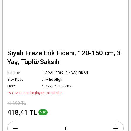
Siyah Freze Erik Fidanı, 120-150 cm, 3
Yaş, Tüplü/Saksılı
Kategori
SİYAH ERİK
,
3-4 YAŞ FİDAN
Stok Kodu
w4rdsdfgh
Fiyat
422,64 TL + KDV
*53,32 TL den başlayan taksitlerle!
464,90 TL
418,41 TL
%10