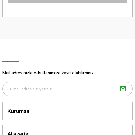
Bu ürünün fiyat bilgisi, resim, ürün açıklamalarında ve diğer konularda
yetersiz gördüğünüz noktaları öneri formunu kullanarak tarafımıza
iletebilirsiniz.
Görüş ve önerileriniz için teşekkür ederiz.
Ürün resmi kalitesiz, bozuk veya görüntülenemiyor.
Ürün açıklamasında eksik bilgiler bulunuyor.
Ürün bilgilerinde hatalar bulunuyor.
Ürün fiyatı diğer sitelerden daha pahalı.
Mail adresinizle e-bültenimize kayıt olabilirsiniz.
Bu ürüne benzer farklı alternatifler olmalı.
Kurumsal
Gönder
Alışveriş