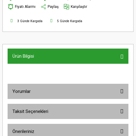
Fiyatı Alarmı
Paylaş
Karşılaştır
3 Günde Kargoda
5 Günde Kargoda
Ürün Bilgisi
Yorumlar
Taksit Seçenekleri
Bu ürüne ilk yorumu siz yapın!
Önerileriniz
Yorum Yaz