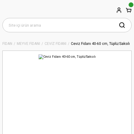
FİDAN
MEYVE FİDANI
CEVİZ FİDANI
Ceviz Fidanı 40-60 cm, Tüplü/Saksılı