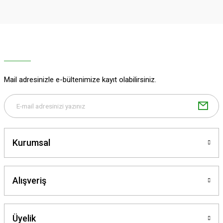
Görüş ve önerileriniz için teşekkür ederiz.
Ürün resmi kalitesiz, bozuk veya görüntülenemiyor.
Ürün açıklamasında eksik bilgiler bulunuyor.
Ürün bilgilerinde hatalar bulunuyor.
Ürün fiyatı diğer sitelerden daha pahalı.
Mail adresinizle e-bültenimize kayıt olabilirsiniz.
Bu ürüne benzer farklı alternatifler olmalı.
Kurumsal
Gönder
Alışveriş
Üyelik