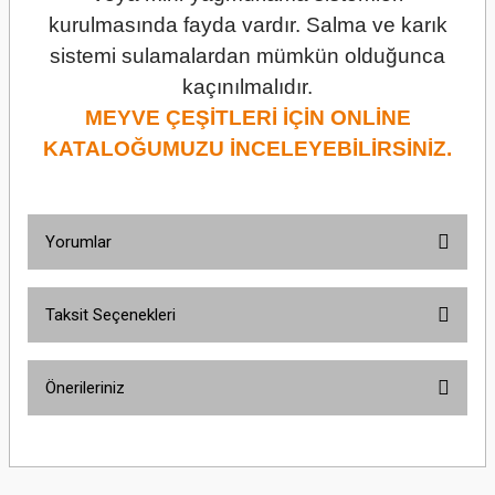
kurulmasında fayda vardır. Salma ve karık
sistemi sulamalardan mümkün olduğunca
kaçınılmalıdır.
MEYVE ÇEŞİTLERİ İÇİN ONLİNE
KATALOĞUMUZU İNCELEYEBİLİRSİNİZ.
Yorumlar
Taksit Seçenekleri
Bu ürüne ilk yorumu siz yapın!
Önerileriniz
Yorum Yaz
Bu ürünün fiyat bilgisi, resim, ürün açıklamalarında ve diğer konularda
yetersiz gördüğünüz noktaları öneri formunu kullanarak tarafımıza
iletebilirsiniz.