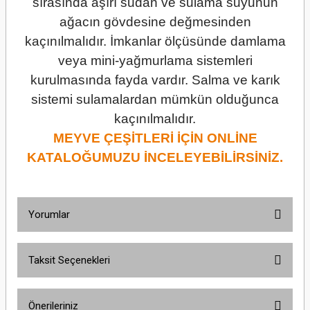
sırasında aşırı sudan ve sulama suyunun
ağacın gövdesine değmesinden
kaçınılmalıdır. İmkanlar ölçüsünde damlama
veya mini-yağmurlama sistemleri
kurulmasında fayda vardır. Salma ve karık
sistemi sulamalardan mümkün olduğunca
kaçınılmalıdır.
MEYVE ÇEŞİTLERİ İÇİN ONLİNE
KATALOĞUMUZU İNCELEYEBİLİRSİNİZ.
Yorumlar
Taksit Seçenekleri
Bu ürüne ilk yorumu siz yapın!
Önerileriniz