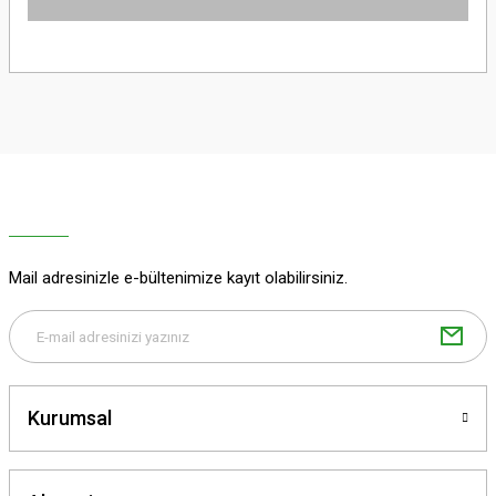
Yorum Yaz
Bu ürünün fiyat bilgisi, resim, ürün açıklamalarında ve diğer konularda
yetersiz gördüğünüz noktaları öneri formunu kullanarak tarafımıza
iletebilirsiniz.
Görüş ve önerileriniz için teşekkür ederiz.
Ürün resmi kalitesiz, bozuk veya görüntülenemiyor.
Ürün açıklamasında eksik bilgiler bulunuyor.
Ürün bilgilerinde hatalar bulunuyor.
Ürün fiyatı diğer sitelerden daha pahalı.
Mail adresinizle e-bültenimize kayıt olabilirsiniz.
Bu ürüne benzer farklı alternatifler olmalı.
Kurumsal
Gönder