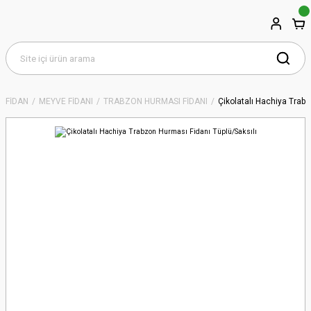
FİDAN
MEYVE FİDANI
TRABZON HURMASI FİDANI
Çikolatalı Hachiya Trabz