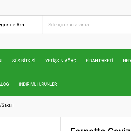
I
SÜS BİTKİSİ
YETİŞKİN AĞAÇ
FİDAN PAKETİ
HED
ALOG
İNDİRİMLİ ÜRÜNLER
/Saksılı