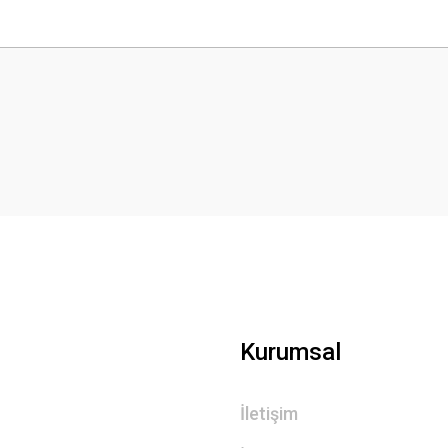
 yetersiz gördüğünüz noktaları öneri formunu kullanarak tarafımıza iletebilirsini
iyorum
Gönder
Kurumsal
İletişim