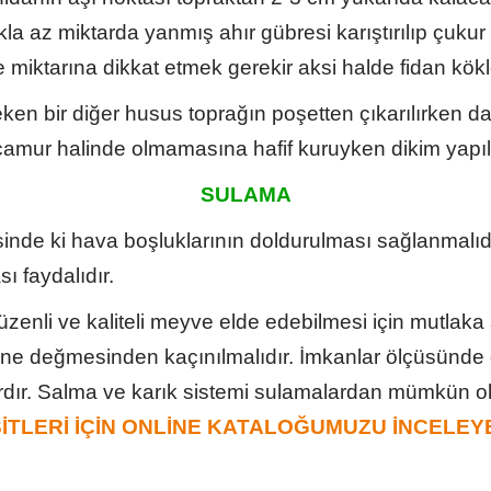
rakla az miktarda yanmış ahır gübresi karıştırılıp çukur
miktarına dikkat etmek gerekir aksi halde fidan kökle
eken bir diğer husus toprağın poşetten çıkarılırken da
amur halinde olmamasına hafif kuruyken dikim yapılm
SULAMA
inde ki hava boşluklarının doldurulması sağlanmalıd
 faydalıdır.
düzenli ve kaliteli meyve elde edebilmesi için mutlaka
e değmesinden kaçınılmalıdır. İmkanlar ölçüsünde
dır. Salma ve karık sistemi sulamalardan mümkün ol
İTLERİ İÇİN ONLİNE KATALOĞUMUZU İNCELEYEB