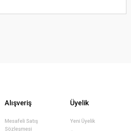
z.
Alışveriş
Üyelik
Mesafeli Satış
Yeni Üyelik
Sözleşmesi