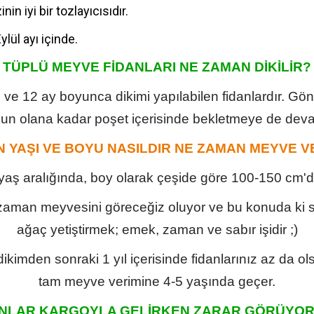
in iyi bir tozlayıcısıdır.
ylül ayı içinde.
TÜPLÜ MEYVE FİDANLARI NE ZAMAN DİKİLİR?
n ve 12 ay boyunca dikimi yapılabilen fidanlardır. Gö
ygun olana kadar poşet içerisinde bekletmeye de deva
N YAŞI VE BOYU NASILDIR NE ZAMAN MEYVE V
 yaş aralığında, boy olarak çeşide göre 100-150 cm'
 zaman meyvesini göreceğiz oluyor ve bu konuda ki sa
ağaç yetiştirmek; emek, zaman ve sabır işidir ;)
kimden sonraki 1 yıl içerisinde fidanlarınız az da 
tam meyve verimine 4-5 yaşında geçer.
ANLAR KARGOYLA GELİRKEN ZARAR GÖRÜYOR