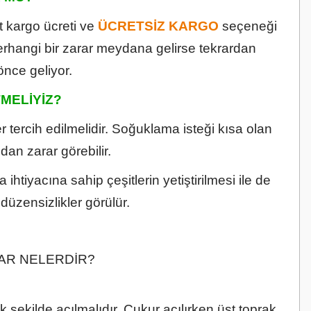
t kargo ücreti ve
ÜCRETSİZ
KARGO
seçeneği
erhangi bir zarar meydana gelirse tekrardan
önce geliyor.
MELİYİZ?
 tercih edilmelidir. Soğuklama isteği kısa olan
dan zarar görebilir.
htiyacına sahip çeşitlerin yetiştirilmesi ile de
üzensizlikler görülür.
LAR NELERDİR?
 şekilde açılmalıdır. Çukur açılırken üst toprak