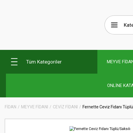
Tüm Kategoriler
MEYVE FİDAN
ONLİNE KAT
FİDAN
MEYVE FİDANI
CEVİZ FİDANI
Fernette Ceviz Fidanı Tüplü