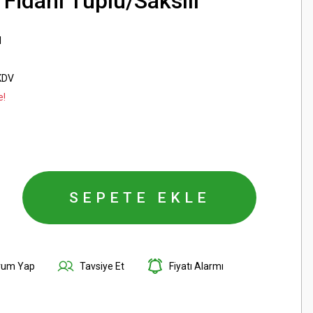
 Fidanı Tüplü/Saksılı
I
KDV
e!
SEPETE EKLE
rum Yap
Tavsiye Et
Fiyatı Alarmı