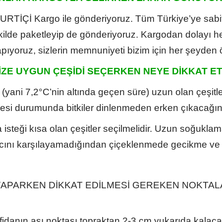
YURTİÇİ Kargo ile gönderiyoruz. Tüm Türkiye’ye sabi
kilde paketleyip de gönderiyoruz. Kargodan dolayı h
ıyoruz, sizlerin memnuniyeti bizim için her şeyden 
ZE UYGUN ÇEŞİDİ SEÇERKEN NEYE DİKKAT ET
(yani 7,2°C’nin altında geçen süre) uzun olan çeşitler
ilmesi durumunda bitkiler dinlenmeden erken çıkacağın
isteği kısa olan çeşitler seçilmelidir. Uzun soğuklama i
acını karşılayamadığından çiçeklenmede gecikme ve d
 YAPARKEN DİKKAT EDİLMESİ GEREKEN NOKTA
idanın aşı noktası topraktan 2-3 cm yukarıda kalacak