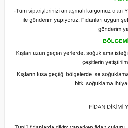
-Tüm siparişlerinizi anlaşmalı kargomuz olan 
ile gönderim yapıyoruz. Fidanları uygun şe
gönderim yap
BÖLGEMİ
Kışları uzun geçen yerlerde, soğuklama isteği 
çeşitlerin yetiştir
Kışların kısa geçtiği bölgelerde ise soğuklama 
bitki soğuklama ihtiy
FİDAN DİKİMİ
Tüplü fidanlarda dikim yaparken fidan çukuru, f