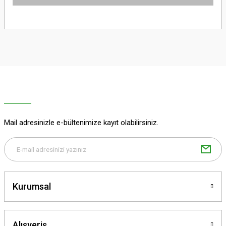
Bu ürünün fiyat bilgisi, resim, ürün açıklamalarında ve diğer konularda
yetersiz gördüğünüz noktaları öneri formunu kullanarak tarafımıza
iletebilirsiniz.
Görüş ve önerileriniz için teşekkür ederiz.
Ürün resmi kalitesiz, bozuk veya görüntülenemiyor.
Ürün açıklamasında eksik bilgiler bulunuyor.
Ürün bilgilerinde hatalar bulunuyor.
Ürün fiyatı diğer sitelerden daha pahalı.
Mail adresinizle e-bültenimize kayıt olabilirsiniz.
Bu ürüne benzer farklı alternatifler olmalı.
Kurumsal
Gönder
Alışveriş