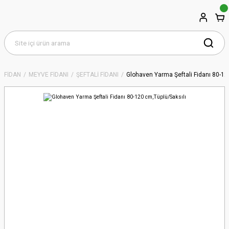
FİDAN
MEYVE FİDANI
ŞEFTALİ FİDANI
Glohaven Yarma Şeftali Fidanı 80-12