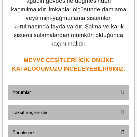
ağacın gövdesine değmesinden
kaçınılmalıdır. İmkanlar ölçüsünde damlama
veya mini-yağmurlama sistemleri
kurulmasında fayda vardır. Salma ve karık
sistemi sulamalardan mümkün olduğunca
kaçınılmalıdır.
MEYVE ÇEŞİTLERİ İÇİN ONLİNE
KATALOĞUMUZU İNCELEYEBİLİRSİNİZ.
Yorumlar
Taksit Seçenekleri
Bu ürüne ilk yorumu siz yapın!
Önerileriniz
Yorum Yaz