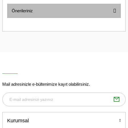
Önerileriniz
Yorum Yaz
Bu ürünün fiyat bilgisi, resim, ürün açıklamalarında ve diğer
konularda yetersiz gördüğünüz noktaları öneri formunu kullanarak
tarafımıza iletebilirsiniz.
Görüş ve önerileriniz için teşekkür ederiz.
Ürün resmi kalitesiz, bozuk veya görüntülenemiyor.
Ürün açıklamasında eksik bilgiler bulunuyor.
Ürün bilgilerinde hatalar bulunuyor.
Ürün fiyatı diğer sitelerden daha pahalı.
Mail adresinizle e-bültenimize kayıt olabilirsiniz.
Bu ürüne benzer farklı alternatifler olmalı.
Kurumsal
Gönder