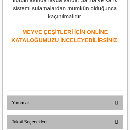
kurulmasında fayda vardır. Salma ve karık
sistemi sulamalardan mümkün olduğunca
kaçınılmalıdır.
MEYVE ÇEŞİTLERİ İÇİN ONLİNE
KATALOĞUMUZU İNCELEYEBİLİRSİNİZ.
Yorumlar
Taksit Seçenekleri
Bu ürüne ilk yorumu siz yapın!