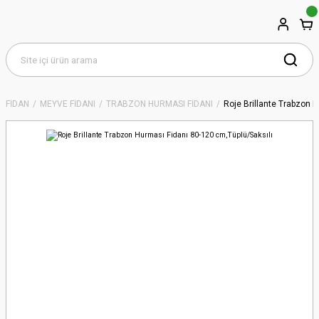
FİDAN
MEYVE FİDANI
TRABZON HURMASI FİDANI
Roje Brillante Trabzon 