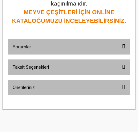
kaçınılmalıdır.
MEYVE ÇEŞİTLERİ İÇİN ONLİNE
KATALOĞUMUZU İNCELEYEBİLİRSİNİZ.
Yorumlar
Taksit Seçenekleri
Bu ürüne ilk yorumu siz yapın!
Önerileriniz
Yorum Yaz
Bu ürünün fiyat bilgisi, resim, ürün açıklamalarında ve diğer konularda
yetersiz gördüğünüz noktaları öneri formunu kullanarak tarafımıza
iletebilirsiniz.
Görüş ve önerileriniz için teşekkür ederiz.
Ürün resmi kalitesiz, bozuk veya görüntülenemiyor.