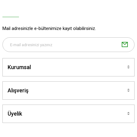
Ürün açıklamasında eksik bilgiler bulunuyor.
Ürün bilgilerinde hatalar bulunuyor.
Ürün fiyatı diğer sitelerden daha pahalı.
Mail adresinizle e-bültenimize kayıt olabilirsiniz.
Bu ürüne benzer farklı alternatifler olmalı.
Kurumsal
Gönder
Alışveriş
Üyelik