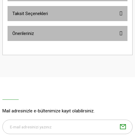
Taksit Seçenekleri
Bu ürüne ilk yorumu siz yapın!
Önerileriniz
Yorum Yaz
Bu ürünün fiyat bilgisi, resim, ürün açıklamalarında ve diğer konularda
yetersiz gördüğünüz noktaları öneri formunu kullanarak tarafımıza
iletebilirsiniz.
Görüş ve önerileriniz için teşekkür ederiz.
Ürün resmi kalitesiz, bozuk veya görüntülenemiyor.
Ürün açıklamasında eksik bilgiler bulunuyor.
Ürün bilgilerinde hatalar bulunuyor.
Ürün fiyatı diğer sitelerden daha pahalı.
Mail adresinizle e-bültenimize kayıt olabilirsiniz.
Bu ürüne benzer farklı alternatifler olmalı.