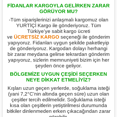
FİDANLAR KARGOYLA GELİRKEN ZARAR
GÖRÜYOR MU?
-Tüm siparişlerinizi anlaşmalı kargomuz olan
YURTİÇİ Kargo ile gönderiyoruz. Tüm
Türkiye’ye sabit kargo ücreti
ve
ÜCRETSİZ
KARGO
seçeneği ile gönderim
yapıyoruz. Fidanları uygun şekilde paketleyip
de gönderiyoruz. Kargodan dolayı herhangi
bir zarar meydana gelirse tekrardan gönderim
yapıyoruz, sizlerin memnuniyeti bizim için her
şeyden önce geliyor.
BÖLGEMİZE UYGUN ÇEŞİDİ SEÇERKEN
NEYE DİKKAT ETMELİYİZ?
Kışları uzun geçen yerlerde, soğuklama isteği
(yani 7,2°C’nin altında geçen süre) uzun olan
çeşitler tercih edilmelidir. Soğuklama isteği
kısa olan çeşitlerin yetiştirilmesi durumunda
bitkiler dinlenmeden erken çıkacağından zarar
görebilir.