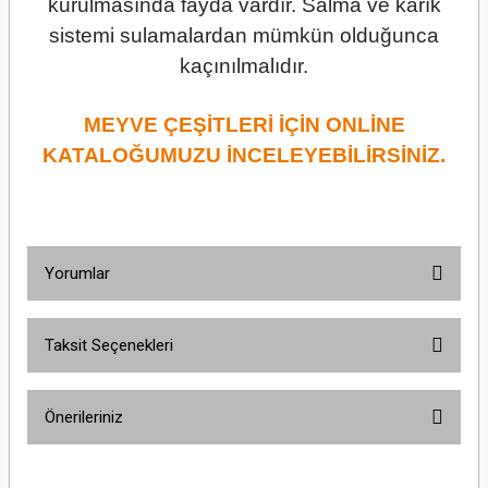
kurulmasında fayda vardır. Salma ve karık
sistemi sulamalardan mümkün olduğunca
kaçınılmalıdır.
MEYVE ÇEŞİTLERİ İÇİN ONLİNE
KATALOĞUMUZU İNCELEYEBİLİRSİNİZ.
Yorumlar
Taksit Seçenekleri
Bu ürüne ilk yorumu siz yapın!
Önerileriniz
Yorum Yaz
Bu ürünün fiyat bilgisi, resim, ürün açıklamalarında ve diğer konularda