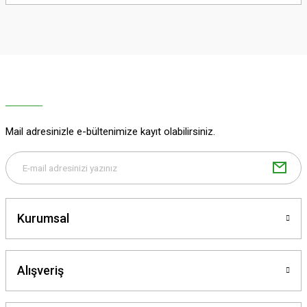
yetersiz gördüğünüz noktaları öneri formunu kullanarak tarafımıza
iletebilirsiniz.
Görüş ve önerileriniz için teşekkür ederiz.
Ürün resmi kalitesiz, bozuk veya görüntülenemiyor.
Ürün açıklamasında eksik bilgiler bulunuyor.
Ürün bilgilerinde hatalar bulunuyor.
Ürün fiyatı diğer sitelerden daha pahalı.
Mail adresinizle e-bültenimize kayıt olabilirsiniz.
Bu ürüne benzer farklı alternatifler olmalı.
Kurumsal
Gönder
Alışveriş