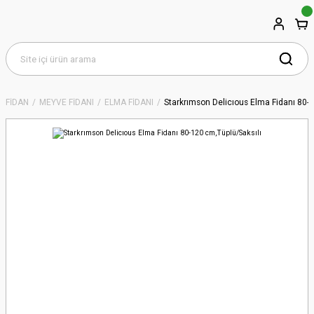
FİDAN
MEYVE FİDANI
ELMA FİDANI
Starkrımson Delicıous Elma Fidanı 80-1