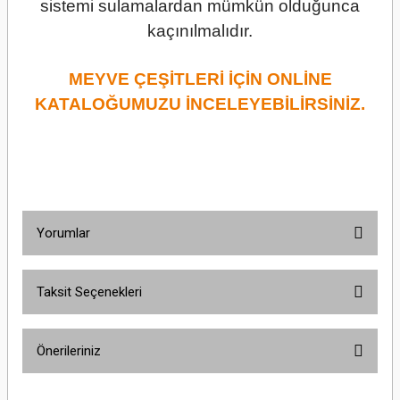
sistemi sulamalardan mümkün olduğunca
kaçınılmalıdır.
MEYVE ÇEŞİTLERİ İÇİN ONLİNE
KATALOĞUMUZU İNCELEYEBİLİRSİNİZ.
Yorumlar
Taksit Seçenekleri
Bu ürüne ilk yorumu siz yapın!
Önerileriniz
Yorum Yaz
Bu ürünün fiyat bilgisi, resim, ürün açıklamalarında ve diğer konularda