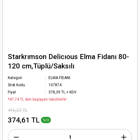
Starkrımson Delicıous Elma Fidanı 80-
120 cm,Tüplü/Saksılı
Kategori
ELMA FİDANI
Stok Kodu
107874
Fiyat
378,39 TL + KDV
*47,74 TL den başlayan taksitlerle!
416,23 TL
374,61 TL
%10