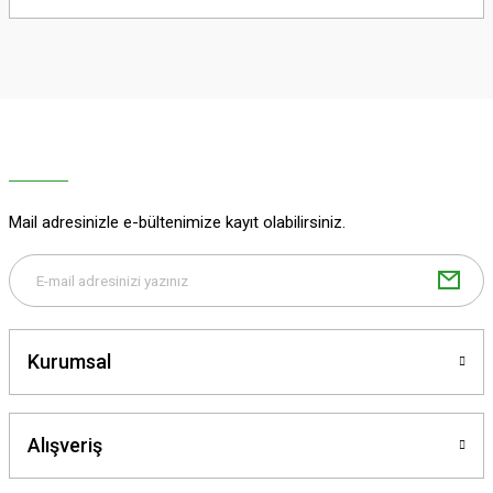
yetersiz gördüğünüz noktaları öneri formunu kullanarak tarafımıza
iletebilirsiniz.
Görüş ve önerileriniz için teşekkür ederiz.
Ürün resmi kalitesiz, bozuk veya görüntülenemiyor.
Ürün açıklamasında eksik bilgiler bulunuyor.
Ürün bilgilerinde hatalar bulunuyor.
Ürün fiyatı diğer sitelerden daha pahalı.
Mail adresinizle e-bültenimize kayıt olabilirsiniz.
Bu ürüne benzer farklı alternatifler olmalı.
Kurumsal
Gönder
Alışveriş