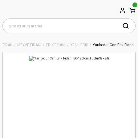
FİDAN
MEYVE FİDANI
ERİK FİDANI
YEŞİL ERİK
Yarıbodur Can Erik Fidanı 