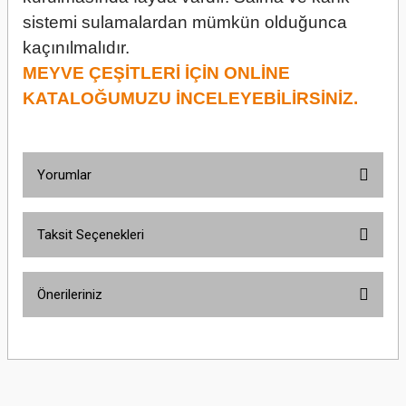
sistemi sulamalardan mümkün olduğunca
kaçınılmalıdır.
MEYVE ÇEŞİTLERİ İÇİN ONLİNE
KATALOĞUMUZU İNCELEYEBİLİRSİNİZ.
Yorumlar
Taksit Seçenekleri
Bu ürüne ilk yorumu siz yapın!
Önerileriniz
Yorum Yaz
Bu ürünün fiyat bilgisi, resim, ürün açıklamalarında ve diğer konularda
yetersiz gördüğünüz noktaları öneri formunu kullanarak tarafımıza
iletebilirsiniz.
Görüş ve önerileriniz için teşekkür ederiz.