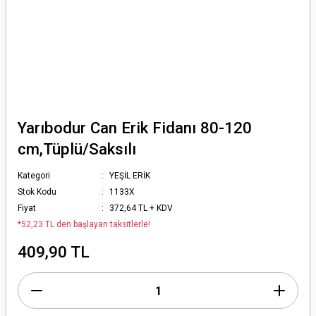
Yarıbodur Can Erik Fidanı 80-120
cm,Tüplü/Saksılı
Kategori
YEŞİL ERİK
Stok Kodu
1133X
Fiyat
372,64 TL + KDV
*52,23 TL den başlayan taksitlerle!
409,90 TL