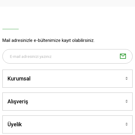
Ürün resmi kalitesiz, bozuk veya görüntülenemiyor.
Ürün açıklamasında eksik bilgiler bulunuyor.
Ürün bilgilerinde hatalar bulunuyor.
Ürün fiyatı diğer sitelerden daha pahalı.
Mail adresinizle e-bültenimize kayıt olabilirsiniz.
Bu ürüne benzer farklı alternatifler olmalı.
Kurumsal
Gönder
Alışveriş
Üyelik