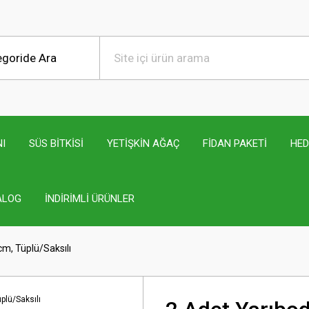
I
SÜS BİTKİSİ
YETİŞKİN AĞAÇ
FİDAN PAKETİ
HED
ALOG
İNDİRİMLİ ÜRÜNLER
cm, Tüplü/Saksılı