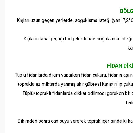
BÖLG
Kışları uzun geçen yerlerde, soğuklama isteği (yani 7,2°C
Kışların kısa geçtiği bölgelerde ise soğuklama isteği k
ka
FİDAN Dİ
Tüplü fidanlarda dikim yaparken fidan çukuru, fidanın aşı n
toprakla az miktarda yanmış ahır gübresi karıştırılıp çuku
Tüplü/topraklı fidanlarda dikkat edilmesi gereken bir 
hal
Dikimden sonra can suyu vererek toprak içerisinde ki h