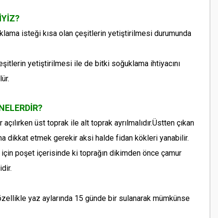
İYİZ?
klama isteği kısa olan çeşitlerin yetiştirilmesi durumunda
itlerin yetiştirilmesi ile de bitki soğuklama ihtiyacını
ür.
NELERDİR?
çılırken üst toprak ile alt toprak ayrılmalıdır.Üstten çıkan
na dikkat etmek gerekir aksi halde fidan kökleri yanabilir.
n için poşet içerisinde ki toprağın dikimden önce çamur
dir.
özellikle yaz aylarında 15 günde bir sulanarak mümkünse