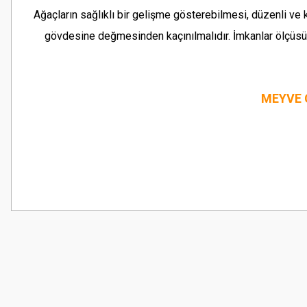
Ağaçların sağlıklı bir gelişme gösterebilmesi, düzenli ve
gövdesine değmesinden kaçınılmalıdır. İmkanlar ölçüs
MEYVE 
Bu ürünün fiyat bilgisi, resim, ürün açıklamalarında ve diğer konularda
Görüş ve önerileriniz için teşekkür ederiz.
Ürün resmi kalitesiz, bozuk veya görüntülenemiyor.
Ürün açıklamasında eksik bilgiler bulunuyor.
Ürün bilgilerinde hatalar bulunuyor.
Ürün fiyatı diğer sitelerden daha pahalı.