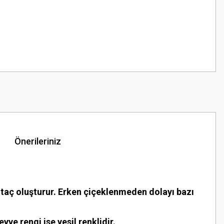
Önerileriniz
an taç oluşturur. Erken çiçeklenmeden dolayı bazı
e rengi ise yesil renklidir.