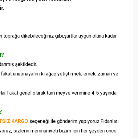
r.
n toprağa dikebileceğiniz gibi,şartlar uygun olana kadar
R?
danmış şekildedir.
z fakat unutmayalım ki ağaç yetiştirmek; emek, zaman ve
şlar.Fakat genel olarak tam meyve verimine 4-5 yaşında
?
TSİZ KARGO
seçeneği ile gönderim yapıyoruz.Fidanları
yoruz, sizlerin memnuniyeti bizim için her şeyden önce