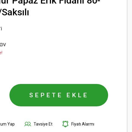
ur Papaz Erik Fidanı 80-
Saksılı
İ
KDV
e!
SEPETE EKLE
rum Yap
Tavsiye Et
Fiyatı Alarmı