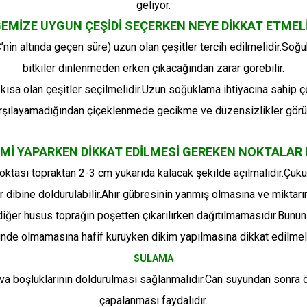
geliyor.
EMİZE UYGUN ÇEŞİDİ SEÇERKEN NEYE DİKKAT ETMEL
’nin altında geçen süre) uzun olan çeşitler tercih edilmelidir.Soğu
bitkiler dinlenmeden erken çıkacağından zarar görebilir.
ısa olan çeşitler seçilmelidir.Uzun soğuklama ihtiyacına sahip çeş
rşılayamadığından çiçeklenmede gecikme ve düzensizlikler görül
KİMİ YAPARKEN DİKKAT EDİLMESİ GEREKEN NOKTALAR 
oktası topraktan 2-3 cm yukarıda kalacak şekilde açılmalıdır.Çukur a
r dibine doldurulabilir.Ahır gübresinin yanmış olmasına ve miktarı
diğer husus toprağın poşetten çıkarılırken dağıtılmamasıdır.Bunu
inde olmamasına hafif kuruyken dikim yapılmasına dikkat edilmeli
SULAMA
ava boşluklarının doldurulması sağlanmalıdır.Can suyundan sonra 
çapalanması faydalıdır.