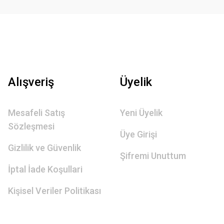
Alışveriş
Üyelik
Mesafeli Satış
Yeni Üyelik
Sözleşmesi
Üye Girişi
Gizlilik ve Güvenlik
Şifremi Unuttum
İptal İade Koşullari
Kişisel Veriler Politikası