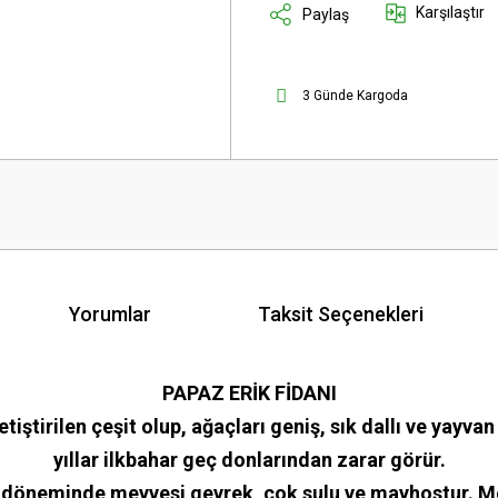
Karşılaştır
Paylaş
3 Günde Kargoda
Yorumlar
Taksit Seçenekleri
PAPAZ ERİK FİDANI
tiştirilen çeşit olup, ağaçları geniş, sık dallı ve yayv
yıllar ilkbahar geç donlarından zarar görür.
p döneminde meyvesi gevrek, çok sulu ve mayhostur. Meyv