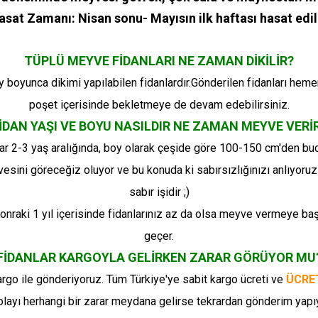
asat Zamanı: Nisan sonu- Mayısın ilk haftası hasat edili
TÜPLÜ MEYVE FİDANLARI NE ZAMAN DİKİLİR?
ay boyunca dikimi yapılabilen fidanlardır.Gönderilen fidanları heme
poşet içerisinde bekletmeye de devam edebilirsiniz.
İDAN YAŞI VE BOYU NASILDIR NE ZAMAN MEYVE VERİ
ar 2-3 yaş aralığında, boy olarak çeşide göre 100-150 cm'den bu
vesini göreceğiz oluyor ve bu konuda ki sabırsızlığınızı anlıyoru
sabır işidir ;)
nraki 1 yıl içerisinde fidanlarınız az da olsa meyve vermeye ba
geçer.
FİDANLAR KARGOYLA GELİRKEN ZARAR GÖRÜYOR MU
rgo ile gönderiyoruz. Tüm Türkiye'ye sabit kargo ücreti ve
ÜCRE
ayı herhangi bir zarar meydana gelirse tekrardan gönderim yapı