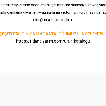
 kaliteli meyve elde edebilmesi için mutlaka sulamaya ihtiyaç var
ünde damlama veya mini-yağmurlama sistemleri kurulmasında fay
olduğunca kaçınılmalıdır.
ÇEŞİTLERİ İÇİN ONLİNE KATALOĞUMUZU İNCELEYEBİLİ
https://fidandiyarim.com/urun-katalogu
 yetersiz gördüğünüz noktaları öneri formunu kullanarak tarafımıza iletebilirsini
Bu ürüne ilk yorumu siz yapın!
Yorum Yaz