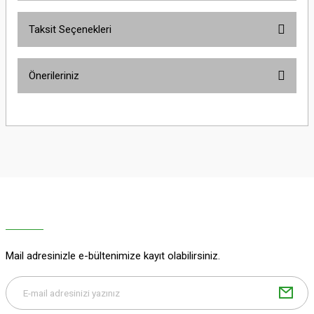
Taksit Seçenekleri
Bu ürüne ilk yorumu siz yapın!
Önerileriniz
Yorum Yaz
Bu ürünün fiyat bilgisi, resim, ürün açıklamalarında ve diğer konularda
yetersiz gördüğünüz noktaları öneri formunu kullanarak tarafımıza
iletebilirsiniz.
Görüş ve önerileriniz için teşekkür ederiz.
Ürün resmi kalitesiz, bozuk veya görüntülenemiyor.
Ürün açıklamasında eksik bilgiler bulunuyor.
Ürün bilgilerinde hatalar bulunuyor.
Ürün fiyatı diğer sitelerden daha pahalı.
Mail adresinizle e-bültenimize kayıt olabilirsiniz.
Bu ürüne benzer farklı alternatifler olmalı.