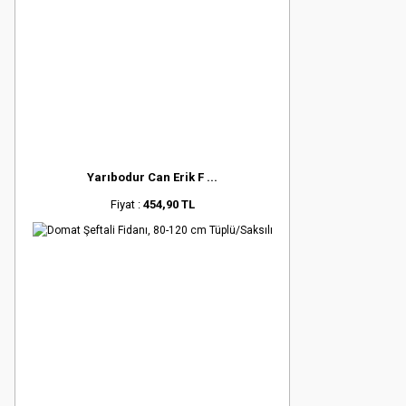
Yarıbodur Can Erik F ...
Fiyat :
454,90 TL