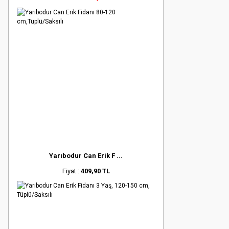
Yarıbodur Can Erik F ...
Fiyat :
409,90 TL