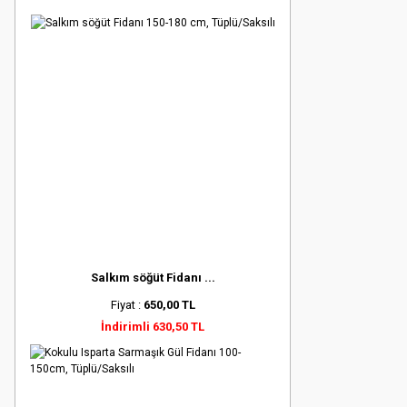
Salkım söğüt Fidanı ...
Fiyat :
650,00 TL
İndirimli 630,50 TL