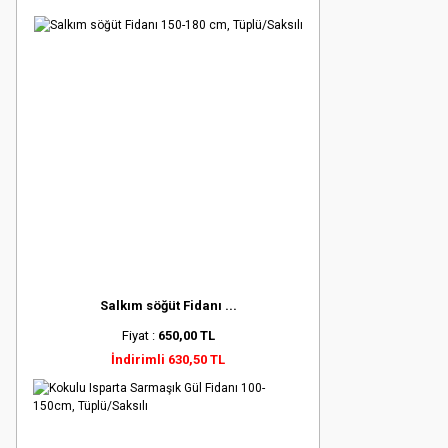
Salkım söğüt Fidanı ...
Fiyat :
650,00 TL
İndirimli 630,50 TL