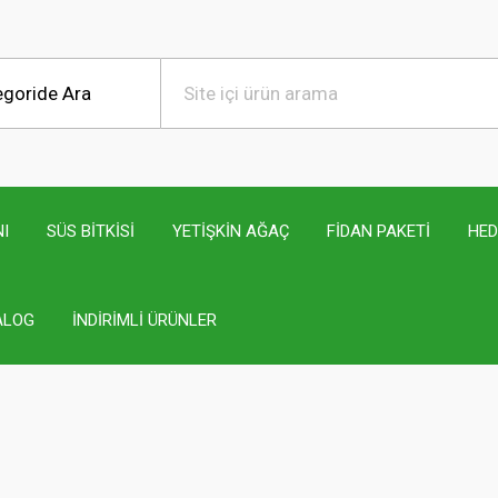
I
SÜS BİTKİSİ
YETİŞKİN AĞAÇ
FİDAN PAKETİ
HED
ALOG
İNDİRİMLİ ÜRÜNLER