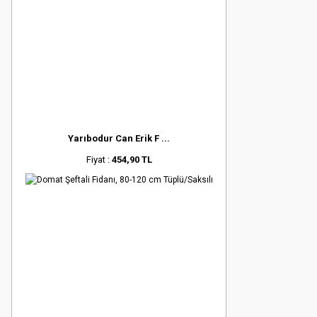
Yarıbodur Can Erik F ...
Fiyat :
454,90 TL