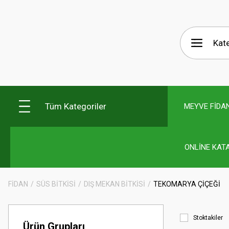
Tüm Kategoriler
MEYVE FİDAN
ONLİNE KAT
FİDAN
SÜS BİTKİSİ
DIŞ MEKAN BİTKİSİ
TEKOMARYA ÇİÇEĞİ
Stoktakiler
Ürün Grupları