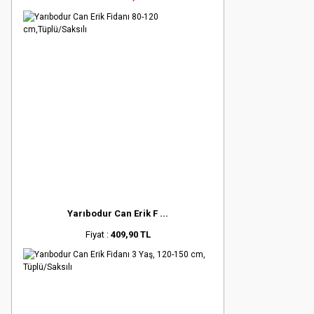
Yarıbodur Can Erik F ...
Fiyat :
409,90 TL